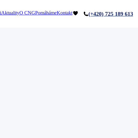
i
Aktuality
O CNG
Pomáháme
Kontakt
(+420) 725 189 613