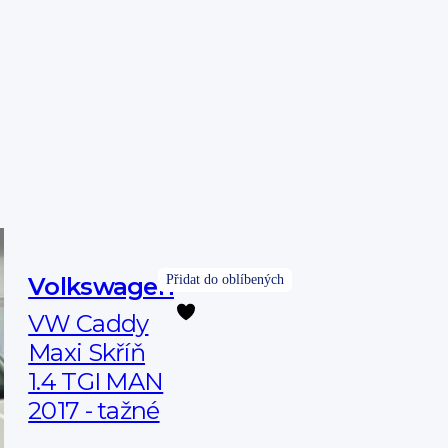
Volkswagen
VW Caddy
Maxi Skříň
1.4 TGI MAN
2017 - tažné