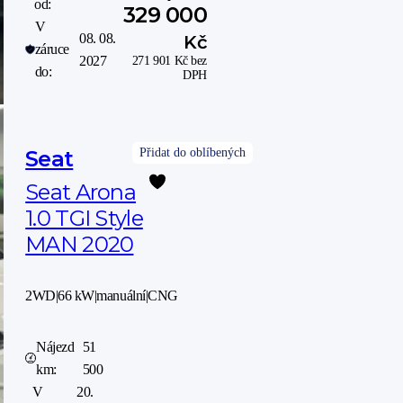
od:
329 000
V
08. 08.
Kč
záruce
2027
271 901
Kč
bez
do:
DPH
Seat
Seat Arona
1.0 TGI Style
MAN 2020
2WD
|
66 kW
|
manuální
|
CNG
Nájezd
51
km:
500
V
20.