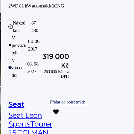
2WD
|
81 kW
|
automatická
|
CNG
Nájezd
87
km:
480
V
04. 09.
provozu
2017
od:
319 000
V
08. 08.
Kč
záruce
2027
263 636
Kč
bez
do:
DPH
Seat
Seat Leon
SportsTourer
1.5 TGI MAN