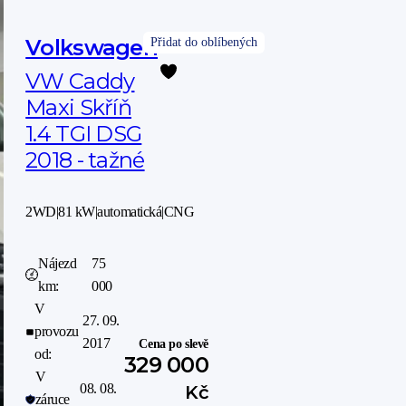
Volkswagen
VW Caddy
Maxi Skříň
1.4 TGI DSG
2018 - tažné
2WD
|
81 kW
|
automatická
|
CNG
Nájezd
75
km:
000
V
27. 09.
provozu
2017
Cena po slevě
od:
329 000
V
08. 08.
Kč
záruce