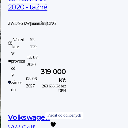
2020 - tažné
2WD
|
96 kW
|
manuální
|
CNG
Nájezd
55
km:
129
V
13. 07.
provozu
2020
od:
319 000
V
08. 08.
Kč
záruce
2027
263 636
Kč
bez
do:
DPH
Volkswagen
VW Golf