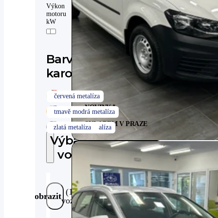
Výkon
motoru
kW
Barva
karoserie
NOVINKA
SKLADEM V PRAZE
Výbava
vozu
(11
Zobrazit
vozů)