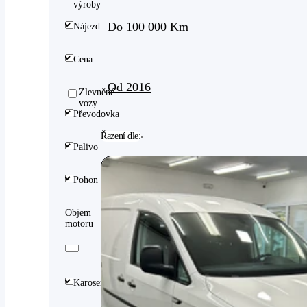
výroby
Do 100 000 Km
Nájezd
Cena
Od 2016
Zlevněné
vozy
Převodovka
Řazení dle:
Palivo
Pohon
Objem
motoru
Karoserie