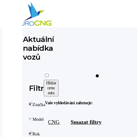
Aktuální
Aktuálně nabízíme
nabídka
vozů
Hlídat
Filtr
cenu
auta
Vaše vyhledávání zahrnuje:
Značka
Model
CNG
Smazat filtry
Rok