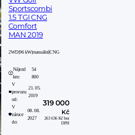
Sportscombi
1.5 TGI CNG
Comfort
MAN 2019
2WD
|
96 kW
|
manuální
|
CNG
Nájezd
54
km:
800
V
21. 05.
provozu
2019
od:
319 000
V
08. 08.
Kč
záruce
2027
263 636
Kč
bez
do:
DPH