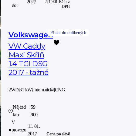
2027
271 901
Kč
bez
do:
DPH
Volkswagen
VW Caddy
Maxi Skříň
1.4 TGI DSG
2017 - tažné
2WD
|
81 kW
|
automatická
|
CNG
Nájezd
59
km:
900
V
11. 01.
provozu
2017
Cena po slevě