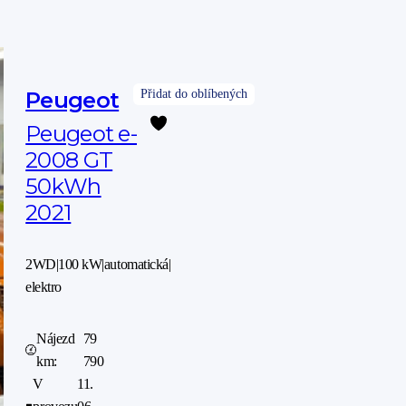
Peugeot
Peugeot e-
2008 GT
50kWh
2021
2WD
|
100 kW
|
automatická
|
elektro
Nájezd
79
km:
790
V
11.