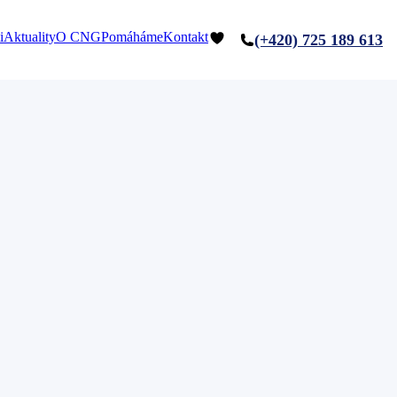
i
Aktuality
O CNG
Pomáháme
Kontakt
(+420) 725 189 613