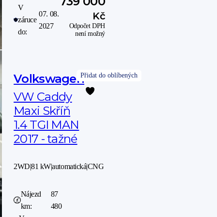
739 000
V
07. 08.
Kč
záruce
2027
Odpočet DPH
do:
není možný
Volkswagen
VW Caddy
Maxi Skříň
1.4 TGI MAN
2017 - tažné
2WD
|
81 kW
|
automatická
|
CNG
Nájezd
87
km:
480