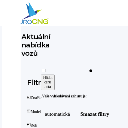
Aktuální
Aktuálně nabízíme
nabídka
vozů
Hlídat
Filtr
cenu
auta
Vaše vyhledávání zahrnuje:
Značka
Model
automatická
Smazat filtry
Rok