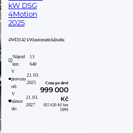
kW DSG
4Motion
2025
4WD
|
142 kW
|
automatická
|
nafta
Nájezd
13
km:
640
V
21. 03.
provozu
2025
Cena po slevě
od:
999 000
V
21. 03.
Kč
záruce
2027
825 620
Kč
bez
do:
DPH