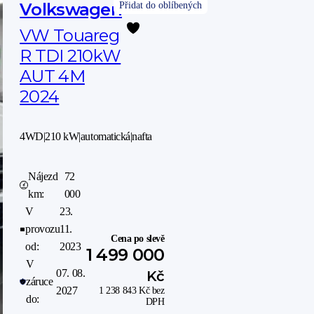
Volkswagen
VW Touareg
R TDI 210kW
AUT 4M
2024
4WD
|
210 kW
|
automatická
|
nafta
Nájezd
72
km:
000
V
23.
provozu
11.
Cena po slevě
od:
2023
1 499 000
V
07. 08.
Kč
záruce
2027
1 238 843
Kč
bez
do:
DPH