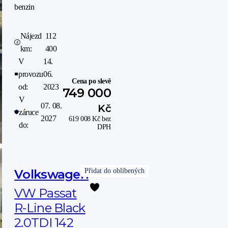
benzin
Nájezd
112
km:
400
V
14.
provozu
06.
Cena po slevě
od:
2023
749 000
V
07. 08.
Kč
záruce
2027
619 008
Kč
bez
do:
DPH
Volkswagen
VW Passat
R-Line Black
2.0TDI 142