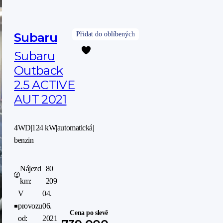
Subaru
Subaru
Outback
2.5 ACTIVE
AUT 2021
4WD
|
124 kW
|
automatická
|
benzin
Nájezd
80
km:
209
V
04.
provozu
06.
Cena po slevě
od:
2021