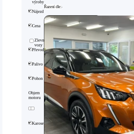
výroby
Řazení dle:
Nájezd
Cena
Zlevněné
vozy
Převodovka
Palivo
Pohon
Objem
motoru
Karoserie