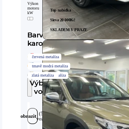
Výkon
motoru
Top nabídka
kW
Sleva 20 000
Kč
SKLADEM V PRAZE
Barva
karoserie
Výbava
vozu
(59
Zobrazit
vozů)