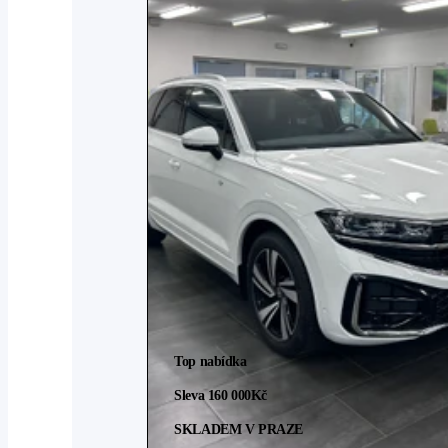
Top nabídka
Sleva 160 000
Kč
SKLADEM V PRAZE