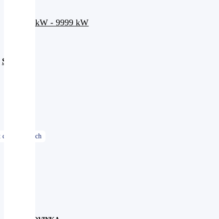
100 kW - 9999 kW
Smazat
filtry
Řazení
dle: