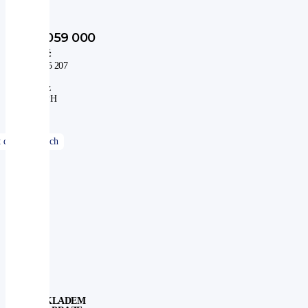
1 059 000
Kč
875 207
Kč
bez
DPH
SKLADEM