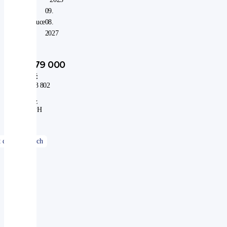
V
09.
záruce
08.
do:
2027
779 000
Kč
643 802
Kč
bez
DPH