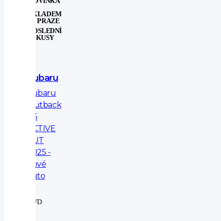
NOVINKA
SKLADEM
V PRAZE
POSLEDNÍ
KUSY
Subaru
Subaru
Outback
2.5
ACTIVE
AUT
2025 -
nové
auto
4WD
|