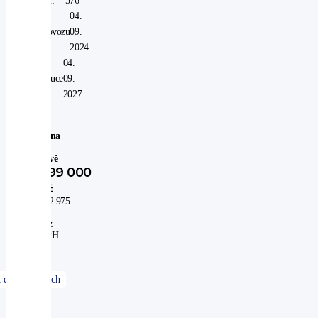
km:
576
V
04.
provozu
09.
od:
2024
V
04.
záruce
09.
do:
2027
Cena
po
slevě
899 000
Kč
742 975
Kč
bez
DPH