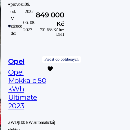
provozu
09.
od:
2022
849 000
V
06. 08.
Kč
záruce
2027
701 653
Kč
bez
do:
DPH
Opel
Opel
Mokka-e 50
kWh
Ultimate
2023
2WD
|
100 kW
|
automatická
|
elektro