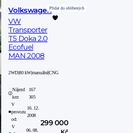
Volkswagen
VW
Transporter
T5 Doka 2.0
Ecofuel
MAN 2008
2WD
|
80 kW
|
manuální
|
CNG
Nájezd
167
km:
305
V
16. 12.
provozu
2008
od:
299 000
V
06. 08.
Kč