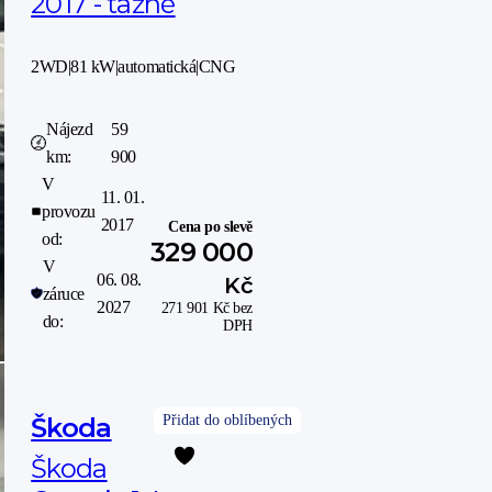
2017 - tažné
2WD
|
81 kW
|
automatická
|
CNG
Nájezd
59
km:
900
V
11. 01.
provozu
2017
Cena po slevě
od:
329 000
V
06. 08.
Kč
záruce
2027
271 901
Kč
bez
do:
DPH
Škoda
Škoda