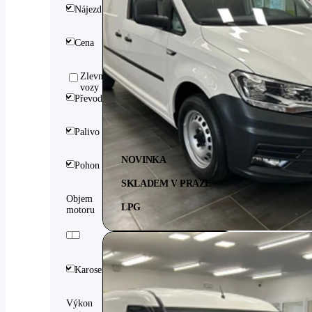
Nájezd
Cena
Zlevněné
vozy
Převodovka
Palivo
NOVINKA
Pohon
SKLADEM V PRAZE
Objem
LPG
motoru
Karoserie
Výkon