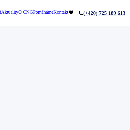
i
Aktuality
O CNG
Pomáháme
Kontakt
(+420) 725 189 613