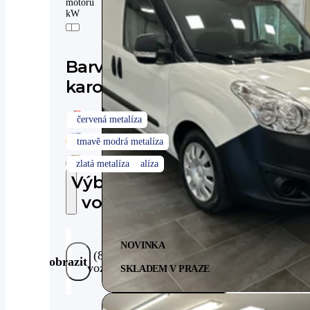
motoru
kW
Barva
karoserie
Výbava
vozu
NOVINKA
(81
Zobrazit
vozů)
SKLADEM V PRAZE