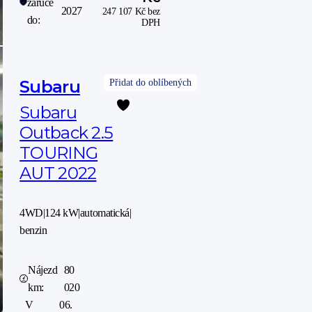
záruce
2027
247 107
Kč
bez
do:
DPH
Subaru
Subaru
Outback 2.5
TOURING
AUT 2022
4WD
|
124 kW
|
automatická
|
benzin
Nájezd
80
km:
020
V
06.