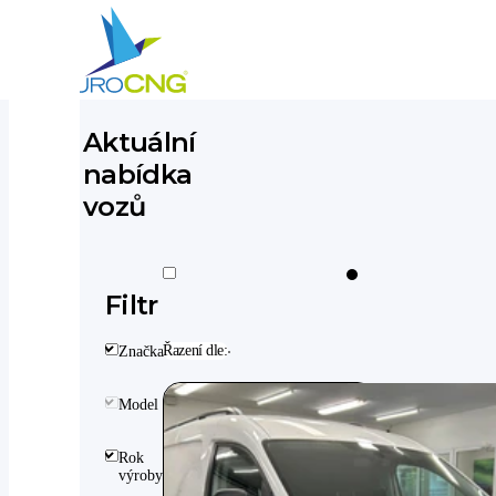
Aktuální
Aktuálně nabízíme
nabídka
vozů
Filtr
Řazení dle:
Značka
Model
Rok
výroby