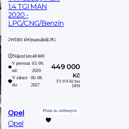
1.4 TGI MAN
2020 -
LPG/CNG/Benzín
2WD
|
81 kW
|
manuální
|
LPG
Nájezd km:
48 600
V provozu
03. 09.
449 000
od:
2020
Kč
V záruce
06. 08.
371 074
Kč
bez
do:
2027
DPH
Opel
Opel