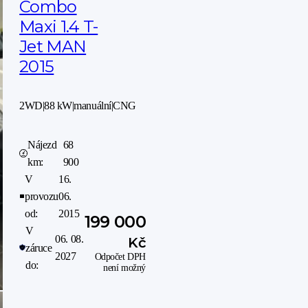
Combo
Maxi 1.4 T-
Jet MAN
2015
2WD
|
88 kW
|
manuální
|
CNG
Nájezd
68
km:
900
V
16.
provozu
06.
od:
2015
199 000
V
06. 08.
Kč
záruce
2027
Odpočet DPH
do:
není možný