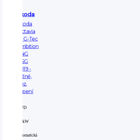
Škoda
Škoda
Octavia
1.5 G-Tec
Ambition
CNG
DSG
2019 -
tažné,
nez.
topení
2WD
|
96 kW
|
automatická