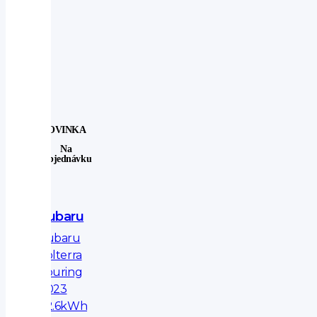
NOVINKA
Na
Objednávku
Subaru
Subaru
Solterra
Touring
2023
72.6kWh