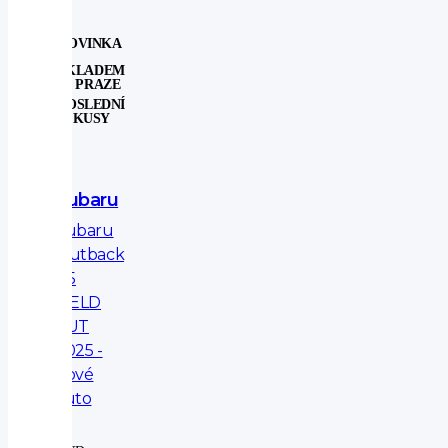
NOVINKA
SKLADEM
V PRAZE
POSLEDNÍ
KUSY
Subaru
Subaru
Outback
2.5
FIELD
AUT
2025 -
nové
auto