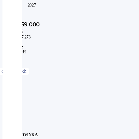
do:
2027
759 000
Kč
627 273
Kč
bez
DPH
NOVINKA