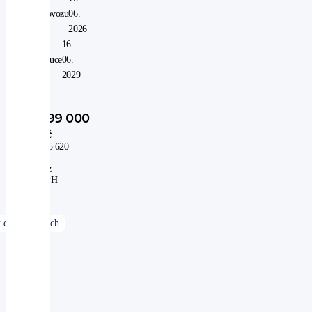
provozu
06.
od:
2026
V
16.
záruce
06.
do:
2029
999 000
Kč
825 620
Kč
bez
DPH