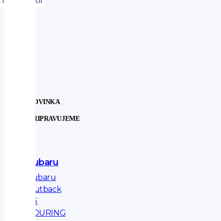
NOVINKA
PŘIPRAVUJEME
Subaru
Subaru
Outback
2.5
TOURING