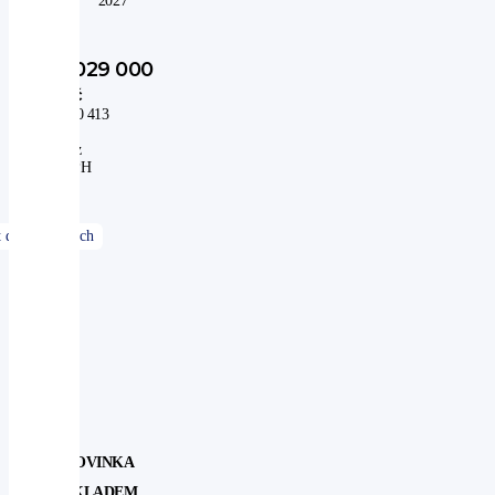
do:
2027
1 029 000
Kč
850 413
Kč
bez
DPH
NOVINKA
SKLADEM