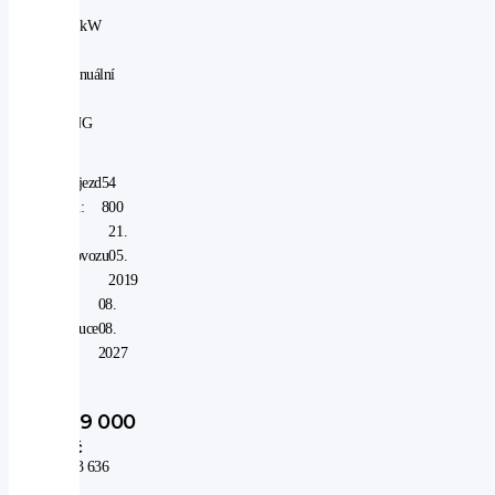
|
96 kW
|
manuální
|
CNG
Nájezd
54
km:
800
V
21.
provozu
05.
od:
2019
V
08.
záruce
08.
do:
2027
319 000
Kč
263 636
Kč