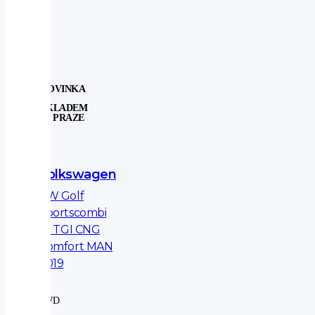
NOVINKA
SKLADEM
V PRAZE
Volkswagen
VW Golf
Sportscombi
1.5 TGI CNG
Comfort MAN
2019
2WD