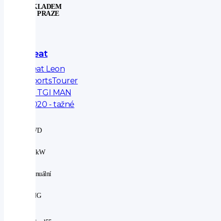
SKLADEM
V PRAZE
Seat
Seat Leon
SportsTourer
1.5 TGI MAN
2020 - tažné
2WD
|
96 kW
|
manuální
|
CNG