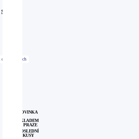
Smazat
filtry
Řazení
dle:
NOVINKA
SKLADEM
V PRAZE
POSLEDNÍ
KUSY