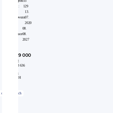
Nájezd
55
km:
129
V
13.
provozu
07.
od:
2020
V
08.
záruce
08.
do:
2027
319 000
Kč
263 636
Kč
bez
DPH