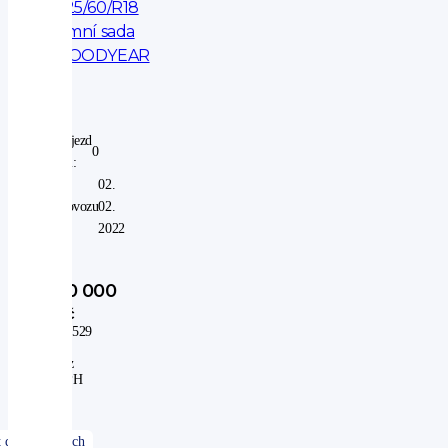
225/60/R18
zimní sada
GOODYEAR
Nájezd
0
km:
V
02.
provozu
02.
od:
2022
20 000
Kč
16 529
Kč
bez
DPH