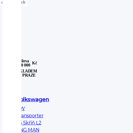
Sleva
Kč
40 000
SKLADEM
V PRAZE
Volkswagen
VW
Transporter
T5 Skříň L2
CNG MAN