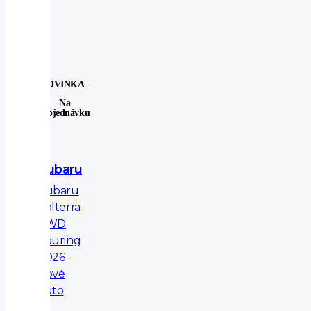
NOVINKA
Na
Objednávku
Subaru
Subaru
Solterra
AWD
Touring
2026 -
nové
auto