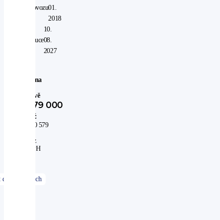
provozu
01.
od:
2018
V
10.
záruce
08.
do:
2027
Cena
po
slevě
279 000
Kč
230 579
Kč
bez
DPH