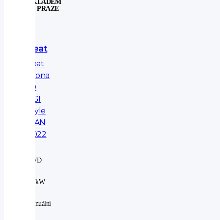
SKLADEM
V PRAZE
Seat
Seat
Arona
1.0
TGI
Style
MAN
2022
2WD
|
66 kW
|
manuální
|