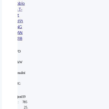
Doblo
1.4 T-
Jet
Skříň
CNG
MAN
2018
2WD
|
88 kW
|
manuální
|
CNG
Nájezd
19
km:
785
V
25.