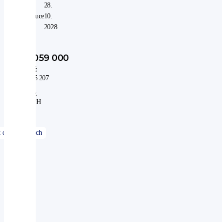
V
28.
záruce
10.
do:
2028
1 059 000
Kč
875 207
Kč
bez
DPH