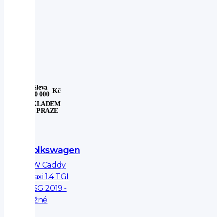
Sleva
Kč
30 000
SKLADEM
V PRAZE
Volkswagen
VW Caddy
Maxi 1.4 TGI
DSG 2019 -
tažné