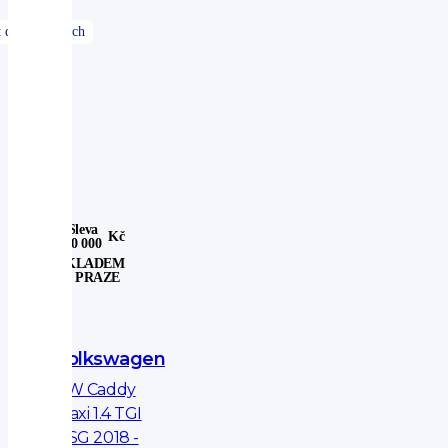
Sleva
Kč
30 000
SKLADEM
V PRAZE
Volkswagen
VW Caddy
Maxi 1.4 TGI
DSG 2018 -