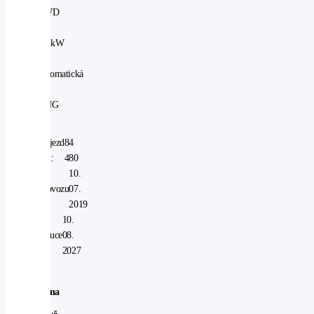
2WD
|
81 kW
|
automatická
|
CNG
Nájezd
84
km:
480
V
10.
provozu
07.
od:
2019
V
10.
záruce
08.
do:
2027
Cena
po