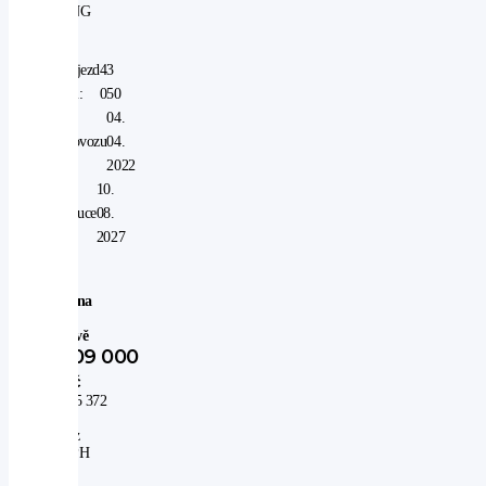
CNG
Nájezd
43
km:
050
V
04.
provozu
04.
od:
2022
V
10.
záruce
08.
do:
2027
Cena
po
slevě
309 000
Kč
255 372
Kč
bez
DPH