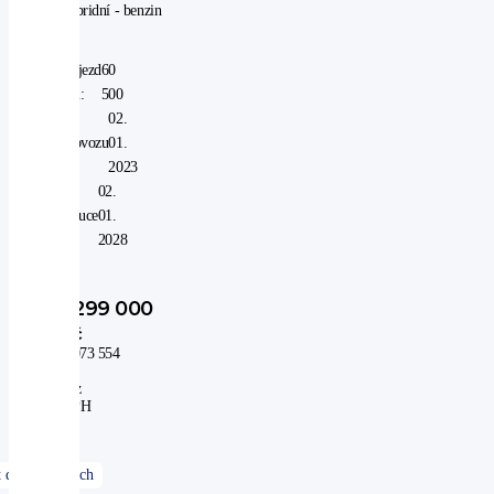
hybridní - benzin
Nájezd
60
km:
500
V
02.
provozu
01.
od:
2023
V
02.
záruce
01.
do:
2028
1 299 000
Kč
1 073 554
Kč
bez
DPH