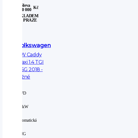
Sleva
Kč
30 000
SKLADEM
V PRAZE
Volkswagen
VW Caddy
Maxi 1.4 TGI
DSG 2018 -
tažné
2WD
|
81 kW
|
automatická
|
CNG