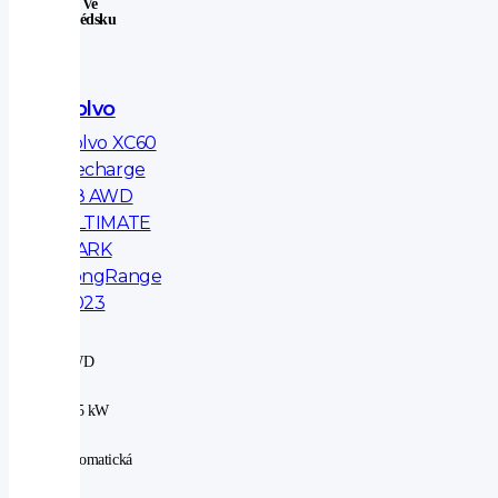
Ve
Švédsku
Volvo
Volvo XC60
Recharge
T8 AWD
ULTIMATE
DARK
LongRange
2023
4WD
|
335 kW
|
automatická
|