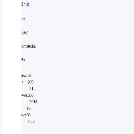
tažné
2WD
|
81 kW
|
automatická
|
CNG
Nájezd
62
km:
200
V
21.
provozu
08.
od:
2018
V
10.
záruce
08.
do:
2027