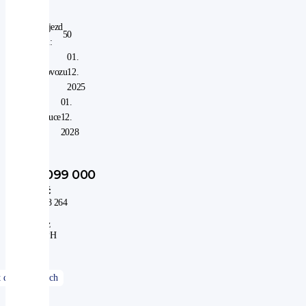
Nájezd
50
km:
V
01.
provozu
12.
od:
2025
V
01.
záruce
12.
do:
2028
1 099 000
Kč
908 264
Kč
bez
DPH