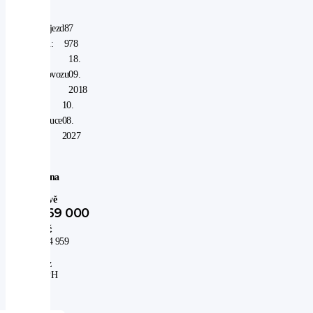
Nájezd
87
km:
978
V
18.
provozu
09.
od:
2018
V
10.
záruce
08.
do:
2027
Cena
po
slevě
369 000
Kč
304 959
Kč
bez
DPH