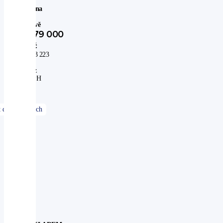
Cena
po
slevě
379 000
Kč
313 223
Kč
bez
DPH