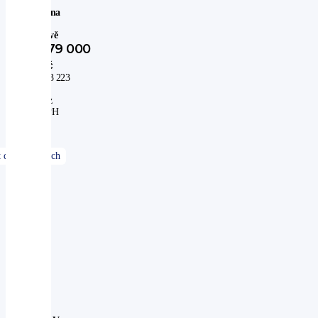
Cena
po
slevě
379 000
Kč
313 223
Kč
bez
DPH