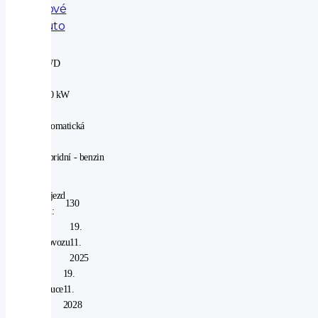
nové
auto
4WD
|
100 kW
|
automatická
|
hybridní - benzin
Nájezd
130
km:
V
19.
provozu
11.
od:
2025
V
19.
záruce
11.
do:
2028