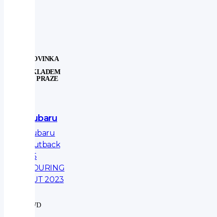
NOVINKA
SKLADEM
V PRAZE
Subaru
Subaru
Outback
2.5
TOURING
AUT 2023
4WD
|