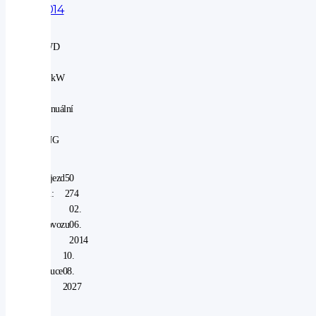
2014
2WD
|
85 kW
|
manuální
|
CNG
Nájezd
50
km:
274
V
02.
provozu
06.
od:
2014
V
10.
záruce
08.
do:
2027