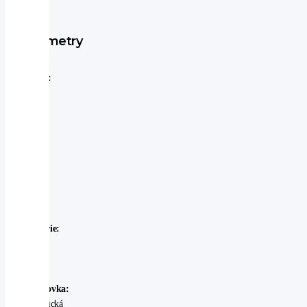
Parametry
Značka:
Mazda
Model:
Mazda
-
CX-
60
Rok
výroby:
2026
Karosérie:
SUV
Palivo:
nafta
Převodovka:
automatická