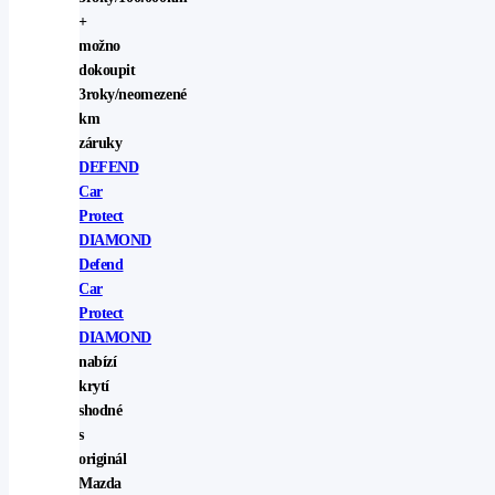
+
možno
dokoupit
3roky/neomezené
km
záruky
DEFEND
Car
Protect
DIAMOND
Defend
Car
Protect
DIAMOND
nabízí
krytí
shodné
s
originál
Mazda