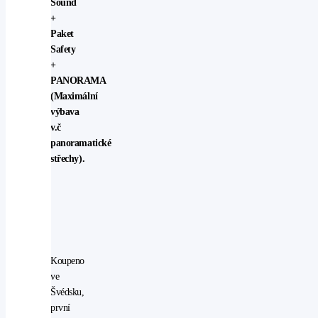
Sound
+
Paket
Safety
+
PANORAMA
(Maximální
výbava
v.č
panoramatické
střechy).
Koupeno
ve
Švédsku,
první