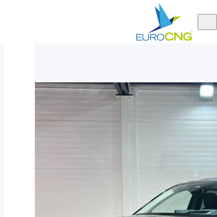
Aktuálně
Mazda CX-60 3.3D 254k Homura A8 AWD MAX výbava 2026 - nové
nabízíme