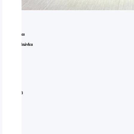
Ve Švédsku
Na Objednávku
Mazda
Mazda
CX-
60
3.3D
254k
Homura
A8
AWD
MAX
výbava
2026
-