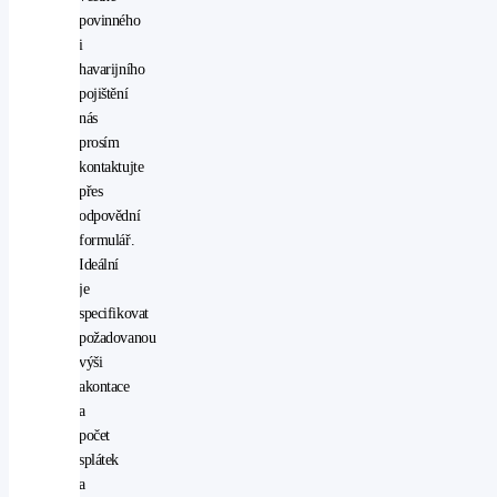
display
povinného
imobilizér
i
LED
havarijního
adaptivní
pojištění
světlomety
nás
LED
prosím
denní
kontaktujte
svícení
přes
multifunkční
odpovědní
volant
formulář.
navigační
Ideální
systém
je
nouzové
specifikovat
brzdění
požadovanou
(PEBS)
výši
palubní
akontace
počítač
a
posilovač
počet
řízení
splátek
potahy
a
kůže