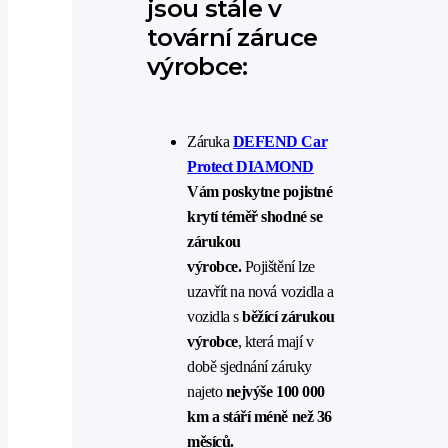
jsou stále v
tovární záruce
výrobce:
Záruka
DEFEND Car
Protect DIAMOND
Vám poskytne pojistné
krytí téměř shodné se
zárukou
výrobce.
Pojištění lze
uzavřít na nová vozidla a
vozidla s
běžící zárukou
výrobce
, která mají v
době sjednání záruky
najeto
nejvýše 100 000
km a stáří méně než 36
měsíců.