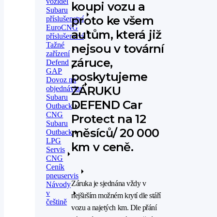
vozidel
koupi vozu a
Subaru
proto ke všem
příslušenství
EuroCNG
autům, která již
příslušenství
Tažné
nejsou v tovární
zařízení
záruce,
Defend
GAP
poskytujeme
Dovoz na
ZÁRUKU
objednávku
Subaru
DEFEND Car
Outback
CNG
Protect na 12
Subaru
měsíců/ 20 000
Outback
LPG
km v ceně.
Servis
CNG
Ceník
pneuservis
Záruka je sjednána vždy v
Návody
v
nejširším možném krytí dle stáří
češtině
vozu a najetých km. Dle přání