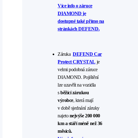
Více info o záruce
DIAMOND je
dostupné také přímo na
stránkách DEFEND.
Záruka
DEFEND Car
Protect CRYSTAL
je
velmi podobná záruce
DIAMOND. Pojištění
lze uzavřít na vozidla
s
běžící zárukou
výrobce
, která mají
v době sjednání záruky
najeto
nejvýše 200 000
km a stáří méně než 36
měsíců.