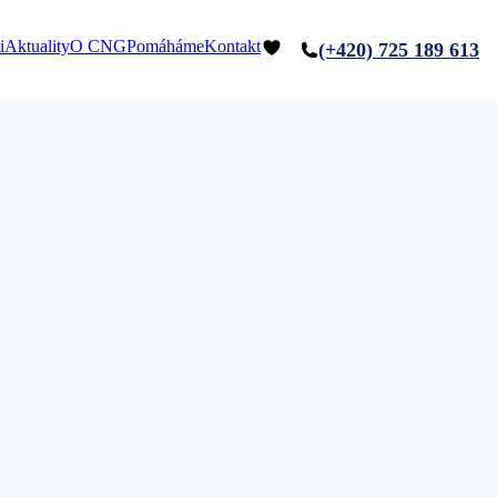
i
Aktuality
O CNG
Pomáháme
Kontakt
(+420) 725 189 613