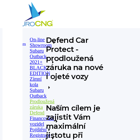
Defend Car
On-line
On-line
Prodloužená záruka Defend
Showroom
Showroom
Protect -
Subaru
Outback
prodloužená
2021+
záruka na nové
BLACK
EDITION
i ojeté vozy
Zímní
kola
Subaru
Outback
Prodloužená
Naším cílem je
záruka
Defend
zajistit Vám
Financování
vozidel
maximální
Pojištění
jistotu při
Registrace