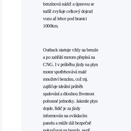
benzínová nádrž a úpravou se
tudíž zvyšuje celkový dojezd
vozu až lehce pod hranici
1000km.
Outback startuje vždy na benzín
a po zahřátí motoru přepíná na
CNG. I v průběhu jízdy na plyn
motor spotřebovává malé
množství benzínu, což mj.
zajišťuje ideální průběh
spalování a dlouhou životnost
pohonné jednotky. Jakmile plyn
dojde, řidič je za jízdy
informován na ovládacím
panelu a může dál bezpečně
pokračovat na benzín, popř.