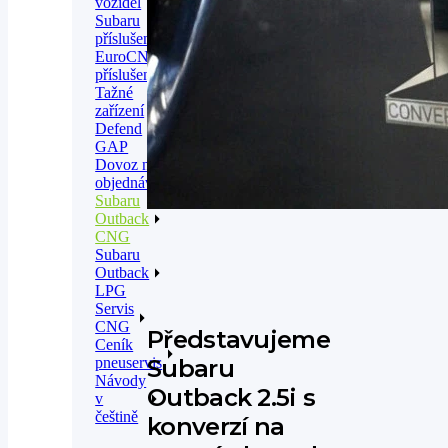
vozidel
Subaru
příslušenství
EuroCNG
příslušenství
Tažné
zařízení
Defend
GAP
Dovoz na
objednávku
Subaru
Outback
CNG
Subaru
Outback
LPG
Servis
CNG
Představujeme
Ceník
pneuservis
Subaru
Návody
Outback 2.5i s
v
češtině
konverzí na