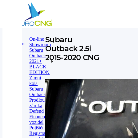
Subaru
On-line
On-line
Subaru Outback CNG
Showroom
Showroom
Outback 2.5i
Subaru
Outback
2015-2020 CNG
2021+
BLACK
EDITION
Zímní
kola
Subaru
Outback
Prodloužená
záruka
Defend
Financování
vozidel
Pojištění
Registrace