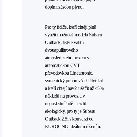
doplnit zásobu plynu.
Pro ty řidiče, kteří chtějí plně
využít možnosti modelu Subaru
Outback, tedy kvalitu
dvouapůllitrového
atmosférického boxeru s
automatickou CVT
převodovkou Lineartronic,
symetrický pohon všech čtyř kol
a kteří chtějí navíc ušetřit až 45%
nákladů na provoz a v
neposlední řadě i jezdit
ekologicky, pro ty je Subaru
Outback 2.5i s konverzí od
EUROCNG ideálním řešením.