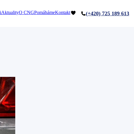
i
Aktuality
O CNG
Pomáháme
Kontakt
(+420) 725 189 613