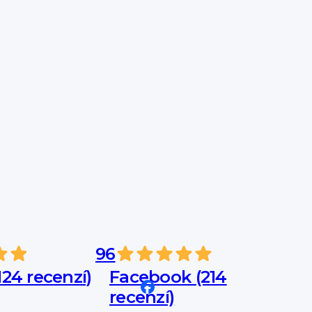
96
24 recenzí)
Facebook (214
recenzí)