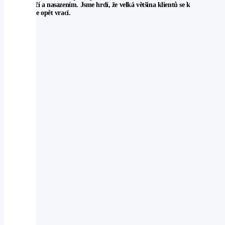
možnou péčí a nasazením. Jsme hrdí, že velká většina klientů se k
nám po čase opět vrací.