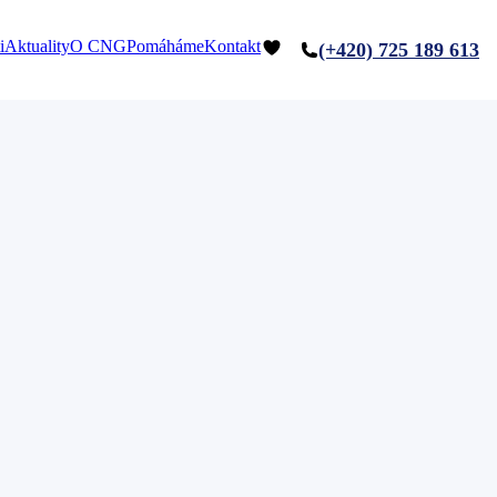
i
Aktuality
O CNG
Pomáháme
Kontakt
(+420) 725 189 613