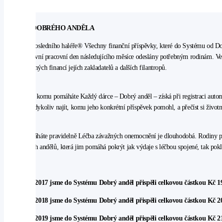
Pilíře DOBRÉHO ANDĚLA
1. Do posledního haléře® Všechny finanční příspěvky, které do Systému od Do
vždy první pracovní den následujícího měsíce odeslány potřebným rodinám. Ve
soukromých financí jejích zakladatelů a dalších filantropů.
2. Víte, komu pomáháte Každý dárce – Dobrý anděl – získá při registraci autom
může kdykoliv najít, komu jeho konkrétní příspěvek pomohl, a přečíst si život
3. Pomáháte pravidelně Léčba závažných onemocnění je dlouhodobá. Rodiny p
Dobrých andělů, která jim pomáhá pokrýt jak výdaje s léčbou spojené, tak pok
V roce 2017 jsme do Systému Dobrý anděl přispěli celkovou částkou Kč 1
V roce 2018 jsme do Systému Dobrý anděl přispěli celkovou částkou Kč 2
V roce 2019 jsme do Systému Dobrý anděl přispěli celkovou částkou Kč 2