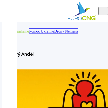
Pomáháme
Pomáháme
Pomoc Ukrajině
Drony Nemesis
Dobrý Anděl