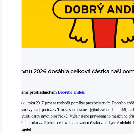
V červnu 2026 dosáhla celková částka naší pom
Pomáháme prostřednictvím
Dobrého anděla
Na začátku roku 2017 jsme se rozhodli pomáhat prostřednictvím Dobrého andě
nadaci jsme vybrali, protože věříme a souhlasíme s jejími základními pilíři, na 
100% využití darovaných prostředků. Výše našeho pravidelného měsíčního pří
kalendářního roku zveřejníme celkovou darovanou částku za uplynulé období.
podporujete!