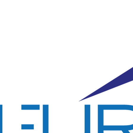
Zásady
ochrany
osobních
údajů