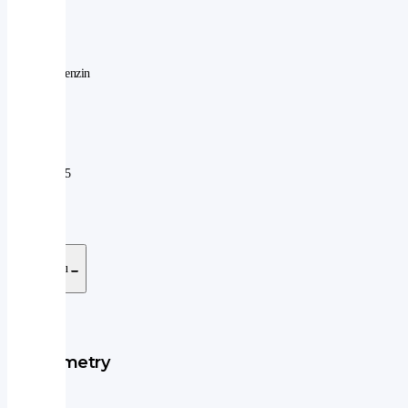
|
automatická
|
hybridní - benzin
Nájezd
50
km:
V
08.
provozu
07.
od:
2025
V
08.
záruce
07.
do:
2033
Stáhnout
kartu vozu
v PDF
Sdílet
Parametry