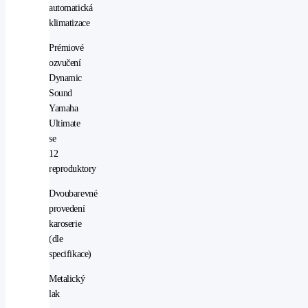
automatická
klimatizace
Prémiové
ozvučení
Dynamic
Sound
Yamaha
Ultimate
se
12
reproduktory
Dvoubarevné
provedení
karoserie
(dle
specifikace)
Metalický
lak