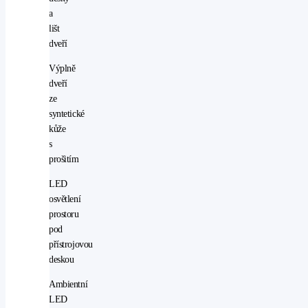
a
lišt
dveří
Výplně
dveří
ze
syntetické
kůže
s
prošitím
LED
osvětlení
prostoru
pod
přístrojovou
deskou
Ambientní
LED