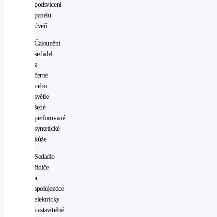
podsvícení
panelu
dveří
Čalounění
sedadel
z
černé
nebo
světle
šedé
perforované
syntetické
kůže
Sedadlo
řidiče
a
spolujezdce
elektricky
nastavitelné