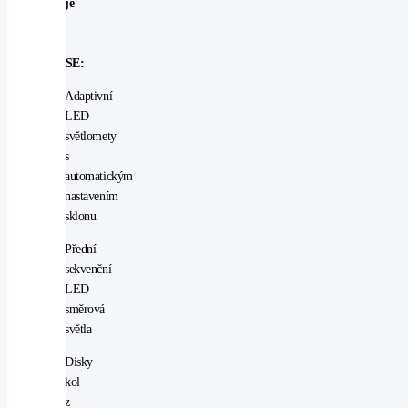
obsahuje
prvky
výbavy
INTENSE:
Adaptivní
LED
světlomety
s
automatickým
nastavením
sklonu
Přední
sekvenční
LED
směrová
světla
Disky
kol
z