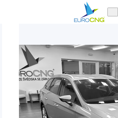
Aktuálně
Seat Leon SportsTourer 1.5 TGI AUT 2020
nabízíme