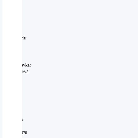
-
Leon
Rok
výroby:
2020
Karosérie:
kombi
Palivo:
CNG
Převodovka:
automatická
Stav:
Ojeté
-
velmi
dobrý
V
provozu
od:
30.09.2020