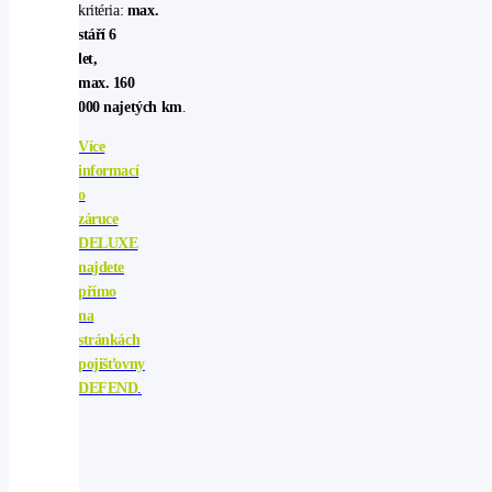
kritéria:
max.
stáří 6
let,
max. 160
000 najetých km
.
Více
informací
o
záruce
DELUXE
najdete
přímo
na
stránkách
pojišťovny
DEFEND
.
Výpis
z