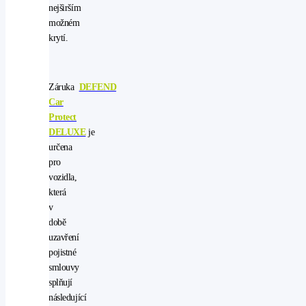
nejširším
možném
krytí.
Záruka
DEFEND
Car
Protect
DELUXE
je
určena
pro
vozidla,
která
v
době
uzavření
pojistné
smlouvy
splňují
následující