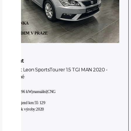
NOVINKA
SKLADEM V PRAZE
Seat
Seat Leon SportsTourer 1.5 TGI MAN 2020 -
tažné
2WD
|
96 kW
|
manuální
|
CNG
Nájezd km:
55 129
Rok výroby:
2020