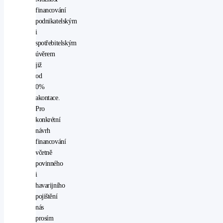
alarm
financování
AUX
podnikatelským
CD
i
přehrávač
spotřebitelským
denní
úvěrem
svícení
již
nastavitelný
od
volant
0%
ostřikovače
akontace.
světlometů
Pro
paměťová
konkrétní
karta
návrh
tempomat
financování
venkovní
včetně
teploměr
povinného
zásuvka
i
na
havarijního
12V
pojištění
isofix
nás
polohovací
prosím