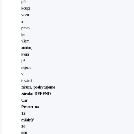
při
koupi
vozu
a
proto
ke
všem
autům,
která
již
nejsou
v
tovární
záruce,
poskytujeme
záruku DEFEND
Car
Protect na
12
měsíců/
20
000