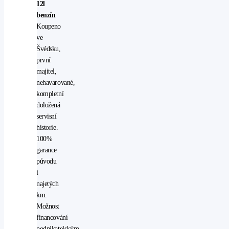
12l
benzín
Koupeno
ve
Švédsku,
první
majitel,
nehavarované,
kompletní
doložená
servisní
historie.
100%
garance
původu
i
najetých
km.
Možnost
financování
podnikatelským