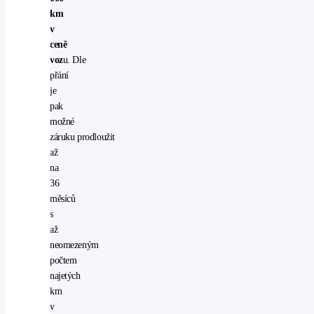
km
v
ceně
voz
u. Dle
přání
je
pak
možné
záruku prodloužit
až
na
36
měsíců
s
až
neomezeným
počtem
najetých
km
v