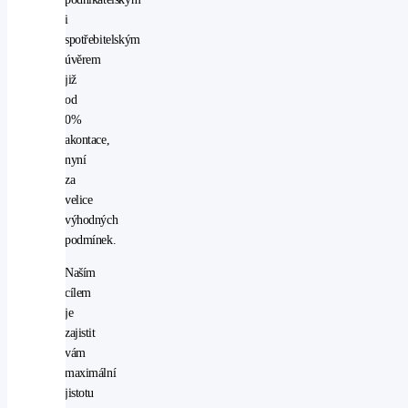
i
spotřebitelským
úvěrem
již
od
0%
akontace,
nyní
za
velice
výhodných
podmínek.
Naším
cílem
je
zajistit
vám
maximální
jistotu