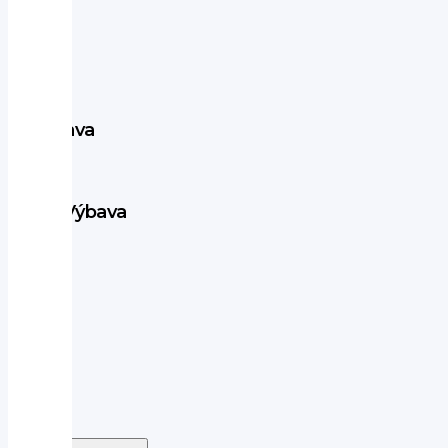
Výbava
vozu
Výbava
ABS
alu
kola
autorádio
bluetooth
centrál
dálkový
centrální
zamykání