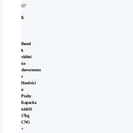
07.08.2027
Popis
vozu
Ihned
k
vidění
na
showroomu
v
Hostivici
u
Prahy
Kapacita
nádrží
17kg
CNG
+