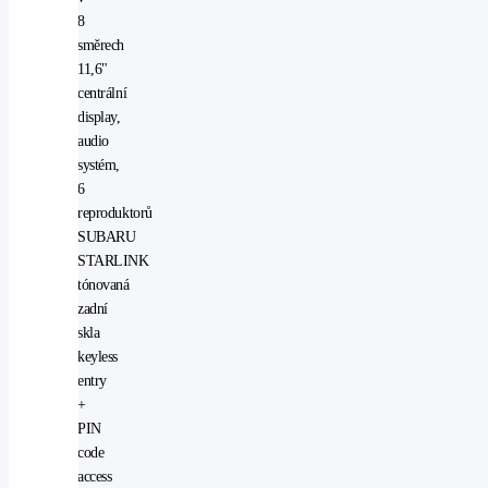
8
směrech
11,6"
centrální
display,
audio
systém,
6
reproduktorů
SUBARU
STARLINK
tónovaná
zadní
skla
keyless
entry
+
PIN
code
access