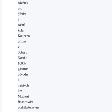
zástěrek
pro
přední
i
zadní
kola
Koupeno
přímo
v
Subaru
Nordic
100%
garance
původu
i
najetých
km
Možnost
financování
podnikatelským