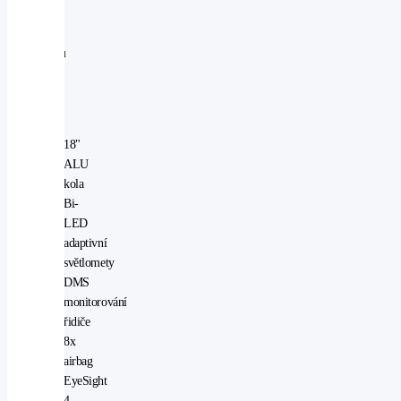
jako
u
modelu
Active
v
ČR
18"
ALU
kola
Bi-
LED
adaptivní
světlomety
DMS
monitorování
řidiče
8x
airbag
EyeSight
4.