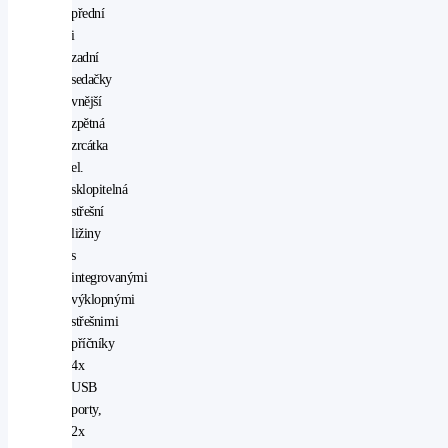
přední
i
zadní
sedačky
vnější
zpětná
zrcátka
el.
sklopitelná
střešní
ližiny
s
integrovanými
výklopnými
střešnimi
příčníky
4x
USB
porty,
2x