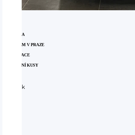
NOVINKA
SKLADEM V PRAZE
REZERVACE
POSLEDNÍ KUSY
Subaru
Subaru
Outback
2.5
ACTIVE
4WILD
AUT
2025
-
nové