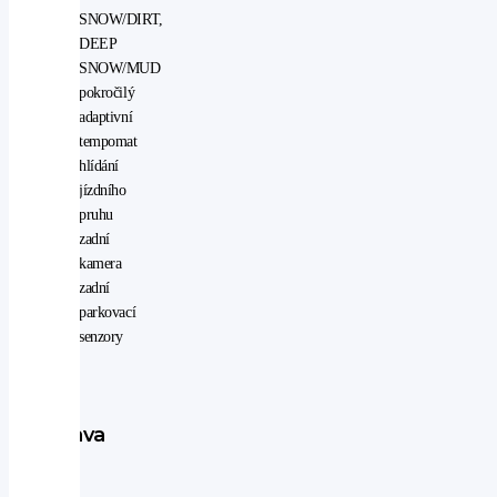
SNOW/DIRT,
DEEP
SNOW/MUD
pokročilý
adaptivní
tempomat
hlídání
jízdního
pruhu
zadní
kamera
zadní
parkovací
senzory
Výbava
vozu