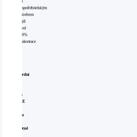
i
spotřebitelským
úvěrem
již
od
0%
akontace.
Standardní
výbava
u
modelu
ACTIVE
ve
Švédsku
je
kompletně
stejná