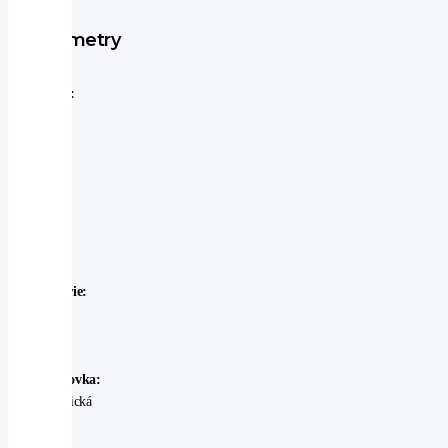
Parametry
Značka:
Subaru
Model:
Subaru
-
Outback
Rok
výroby:
2025
Karosérie:
SUV
Palivo:
benzin
Převodovka:
automatická
Stav:
Ojeté