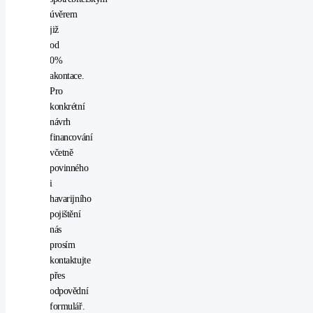
multifunkční
úvěrem
volant
již
palubní
od
počítač
0%
posilovač
akontace.
řízení
Pro
přední
konkrétní
světla
návrh
LED
financování
protiprokluzový
včetně
systém
povinného
kol
i
(ASR)
havarijního
rádio
pojištění
stabilizace
nás
podvozku
prosím
(ESP)
kontaktujte
start-
přes
stop
odpovědní
systém
formulář.
startování