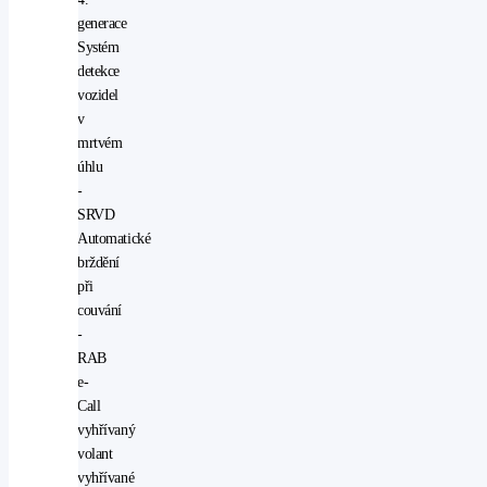
generace
Systém
detekce
vozidel
v
mrtvém
úhlu
-
SRVD
Automatické
brždění
při
couvání
-
RAB
e-
Call
vyhřívaný
volant
vyhřívané