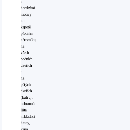
s
horskými
motivy
na
kapotě,
předním
nárazníku,
na
všech
bočních
dveřích
a
na
pátých
dveřích
(kufru),
ochranná
lišta
nakládací
hrany,
vana