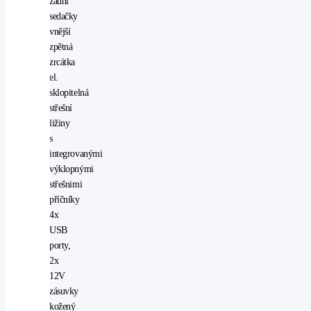
zadní
sedačky
vnější
zpětná
zrcátka
el.
sklopitelná
střešní
ližiny
s
integrovanými
výklopnými
střešnimi
příčníky
4x
USB
porty,
2x
12V
zásuvky
kožený