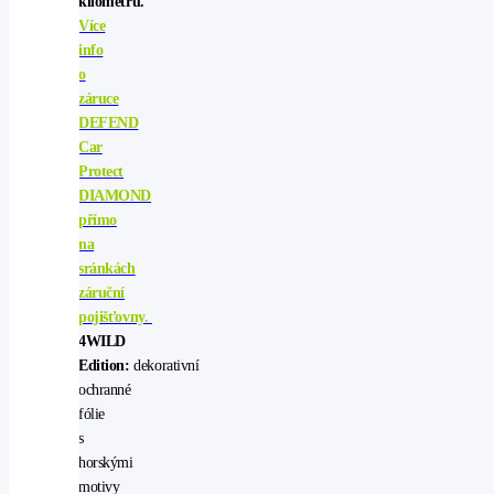
kilometrů.
Více
info
o
záruce
DEFEND
Car
Protect
DIAMOND
přímo
na
sránkách
záruční
pojišťovny.
4WILD
Edition:
dekorativní
ochranné
fólie
s
horskými
motivy