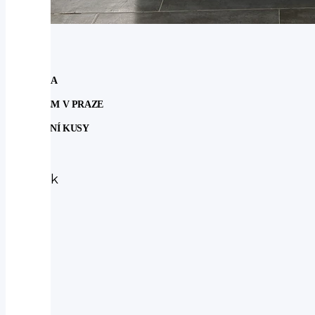
NOVINKA
SKLADEM V PRAZE
POSLEDNÍ KUSY
Subaru
Subaru
Outback
2.5
ACTIVE
4WILD
AUT
2025
-
nové
auto