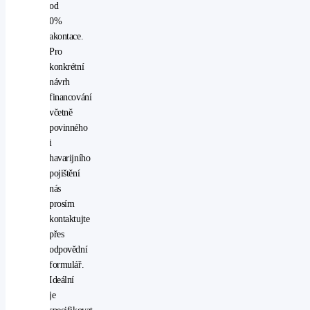
od
počítač
0%
posilovač
akontace.
řízení
Pro
přední
konkrétní
světla
návrh
LED
financování
protiprokluzový
včetně
systém
povinného
kol
i
(ASR)
havarijního
rádio
pojištění
stabilizace
nás
podvozku
prosím
(ESP)
kontaktujte
start-
přes
stop
odpovědní
systém
formulář.
startování
Ideální
tlačítkem
je
USB