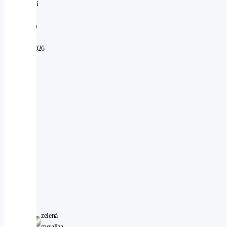
perfektní
V
provozu
od:
07.05.2026
Najeto:
50
km
Objem:
2498
ccm
Výkon:
124
kW
Pohon:
4WD
Počet
míst:
5
zelená
Barva:
metalíza