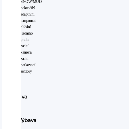
SNOW/MUD
pokročilý
adaptivní
tempomat
hlídání
jízdního
pruhu
zadní
kamera
zadní
parkovací
senzory
Výbava
vozu
Výbava