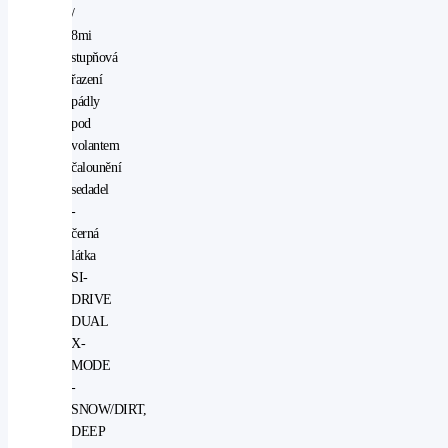
/
8mi
stupňová
řazení
pádly
pod
volantem
čalounění
sedadel
-
černá
látka
SI-
DRIVE
DUAL
X-
MODE
-
SNOW/DIRT,
DEEP