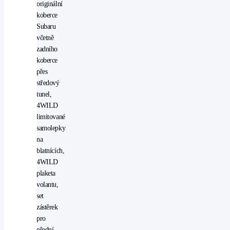
originální
koberce
Subaru
včetně
zadního
koberce
přes
středový
tunel,
4WILD
limitované
samolepky
na
blatnících,
4WILD
plaketa
volantu,
set
zástěrek
pro
přední