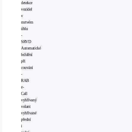
detekce
vozidel
v
mrtvém
úhlu
-
SRVD
Automatické
brždění
při
couvání
-
RAB
e-
Call
vyhřívaný
volant
vyhřívané
přední
i