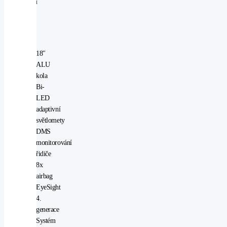
modelu
Active
v
ČR
18"
ALU
kola
Bi-
LED
adaptivní
světlomety
DMS
monitorování
řidiče
8x
airbag
EyeSight
4.
generace
Systém