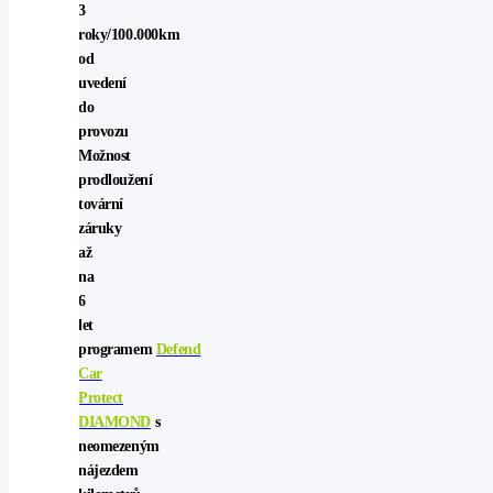
3
roky/100.000km
od
uvedení
do
provozu
Možnost
prodloužení
tovární
záruky
až
na
6
let
programem
Defend
Car
Protect
DIAMOND
s
neomezeným
nájezdem