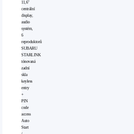
11,6"
centrální
display,
audio
systém,
6
reproduktorů
SUBARU
STARLINK
tónovaná
zadní
skla
keyless
entry
+
PIN
code
access
Auto
Start
/