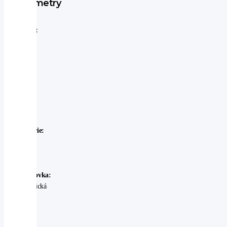
Parametry
Značka:
Subaru
Model:
Subaru
-
Outback
Rok
výroby:
2025
Karosérie:
SUV
Palivo:
benzin
Převodovka:
automatická
Stav:
Ojeté
-