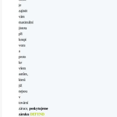
je
zajistit
vám
maximální
jistotu
při
koupi
vozu
a
proto
ke
všem
autům,
která
již
nejsou
v
tovární
záruce,
poskytujeme
záruku
DEFEND