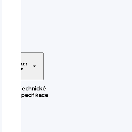
ABS
alu
kola
Android
Auto
Apple
CarPlay
autorádio
bezklíčové
startování
Zobrazit
a
více
odemykání
bluetooth
centrál
Technické
dálkový
specifikace
centrální
Převodovka
zamykání
dělená
aut.
zadní
převodovka
sedadla