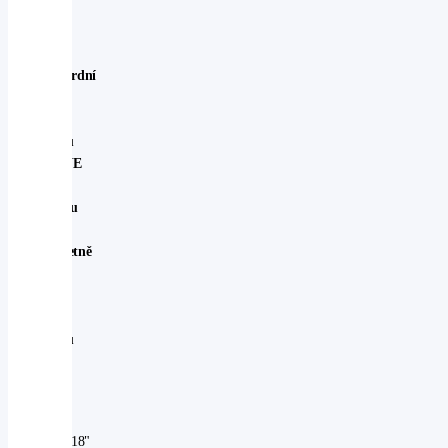
kola
Standardní
výbava
u
modelu
ACTIVE
ve
Švédsku
je
kompletně
stejná
jako
u
modelu
Active
v
ČR
18"