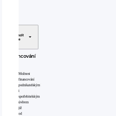
digitální
Pohon
příjem
pohon
rádia
4x4
(DAB)
hands
Emisní
free
norma
Zobrazit
imobilizér
více
LED
plní
adaptivní
'EURO
světlomety
VI'
Financování
LED
denní
svícení
Možnost
multifunkční
financování
volant
podnikatelským
palubní
i
počítač
spotřebitelským
posilovač
úvěrem
řízení
již
přední
od
světla