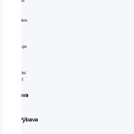
konkrétní
dotaz
na
specifickou
výbavu
tohoto
vozidla,
kontaktujte
nás
prosím
přes
odpovědní
formulář.
Výbava
vozu
Výbava