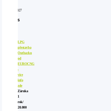
do:
09.08.2027
Popis
vozu
LPG
přestavba
Outbacku
od
EUROCNG
-
více
info
zde
Záruka
1
rok/
20.000