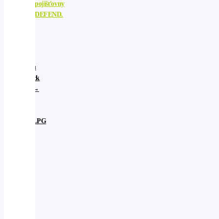
pojišťovny
DEFEND.
Subaru
Outback
MY21→
2.5i
,
boxer LPG
Motor:
2.5i,
boxer
typ
Výkon:
124kw
Kód
motoru:
FB25D