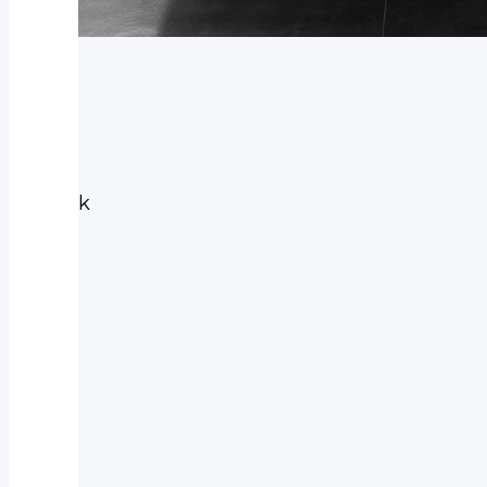
Prodáno
Subaru
Subaru
Outback
2.5
ACTIVE
AUT
2022
LPG
4WD
|
124 kW
|
automatická
|