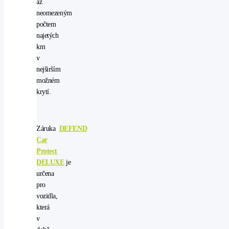
až
neomezeným
počtem
najetých
km
v
nejširším
možném
krytí.
Záruka
DEFEND
Car
Protect
DELUXE
je
určena
pro
vozidla,
která
v