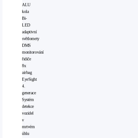
ALU
kola
Bi-
LED
adaptivní
světlomety
DMS
monitorování
řidiče
8x
airbag
EyeSight
4.
generace
Systém
detekce
vozidel
v
mrtvém
úhlu