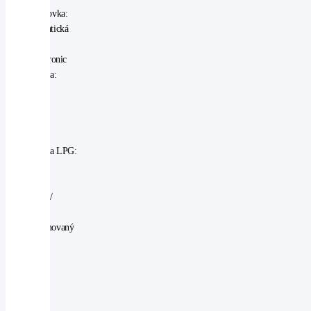
Převodovka:
Automatická
CVT
Lineartronic
Spotřeba:
8,6/
100km
dle
WLTP
Spotřeba LPG:
8,6l +
0,8l
benzínu/
100km
Kombinovaný
dojezd:
Až
1.300
km
Emisní