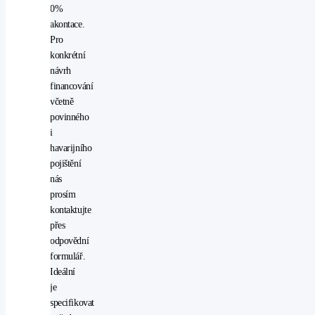
0%
LED
akontace.
protiprokluzový
Pro
systém
konkrétní
kol
návrh
(ASR)
financování
rádio
včetně
stabilizace
povinného
podvozku
i
(ESP)
havarijního
start-
pojištění
stop
nás
systém
prosím
startování
kontaktujte
tlačítkem
přes
USB
odpovědní
vyhřívaná
formulář.
sedadla
Ideální
vyhřívaná
je
zrcátka
specifikovat
vyhřívaný