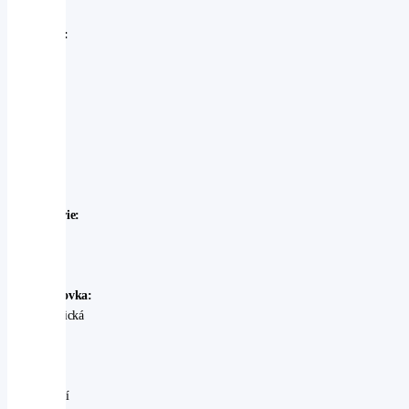
Značka:
Subaru
Model:
Subaru
-
Outback
Rok
výroby:
2025
Karosérie:
SUV
Palivo:
benzin
Převodovka:
automatická
Stav:
Ojeté
-
perfektní