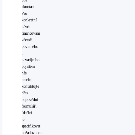
0%
posilovač
akontace.
řízení
Pro
přední
konkrétní
světla
návrh
LED
financování
protiprokluzový
včetně
systém
povinného
kol
i
(ASR)
havarijního
rádio
pojištění
stabilizace
nás
podvozku
prosím
(ESP)
kontaktujte
start-
přes
stop
odpovědní
systém
formulář.
startování
Ideální
tlačítkem
je
USB
specifikovat
vyhřívaná
požadovanou
sedadla