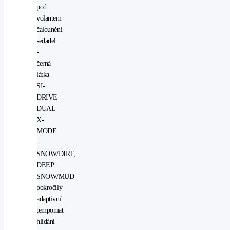
pod
volantem
čalounění
sedadel
-
černá
látka
SI-
DRIVE
DUAL
X-
MODE
-
SNOW/DIRT,
DEEP
SNOW/MUD
pokročilý
adaptivní
tempomat
hlídání