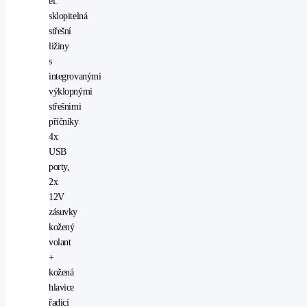
el.
sklopitelná
střešní
ližiny
s
integrovanými
výklopnými
střešnimi
příčníky
4x
USB
porty,
2x
12V
zásuvky
kožený
volant
+
kožená
hlavice
řadicí