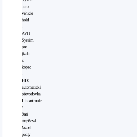
auto
vehicle
hold
-
AVH
Systém
pro
jízdu
z
kopec
-
HDC
automatická
převodovka
Lineartronic
/
8mi
stupňová
řazení
pádly