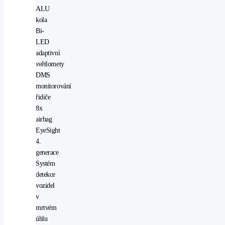
ALU
kola
Bi-
LED
adaptivní
světlomety
DMS
monitorování
řidiče
8x
airbag
EyeSight
4.
generace
Systém
detekce
vozidel
v
mrtvém
úhlu