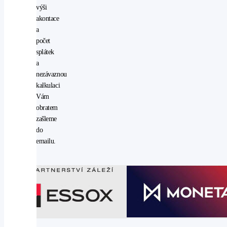
výši
vyhřívaná
akontace
zrcátka
a
vyhřívaný
počet
volant
splátek
AUX
a
denní
nezávaznou
svícení
kalkulaci
nastavitelný
Vám
volant
obratem
ostřikovače
zašleme
světlometů
do
pevná
emailu.
střecha
venkovní
teploměr
zásuvka
na
12V
aut.
zabrzdění