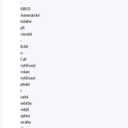
-
SRVD
Automatické
brždění
při
couvání
-
RAB
e-
Call
vyhřívaný
volant
vyhřívané
přední
i
zadní
sedačky
vnější
zpětná
zrcátka