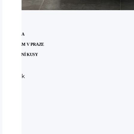
NOVINKA
SKLADEM V PRAZE
POSLEDNÍ KUSY
Subaru
Subaru
Outback
2.5
ACTIVE
AUT
2025
-
nové
auto
4WD