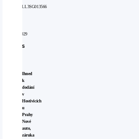
JF1BT9LL3SG013566
V
záruce
do:
08.06.2029
Popis
vozu
Ihned
k
dodání
v
Hostivicích
u
Prahy
Nové
auto,
záruka