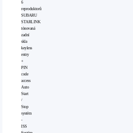
6
reproduktorů
SUBARU
STARLINK
tónovaná
zadní
skla
keyless
entry
+
PIN
code
access
Auto
Start
/
Stop
systém
-
ISS
Systém