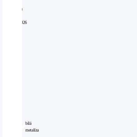
V
provozu
od:
08.06.2026
Najeto:
50
km
Objem:
2498
ccm
Výkon:
124
kW
Pohon:
4WD
Počet
míst:
5
bílá
Barva:
metalíza
VIN: