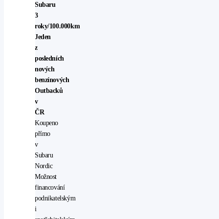
Subaru
3
roky/100.000km
Jeden
z
posledních
nových
benzínových
Outbacků
v
ČR
Koupeno
přímo
v
Subaru
Nordic
Možnost
financování
podnikatelským
i