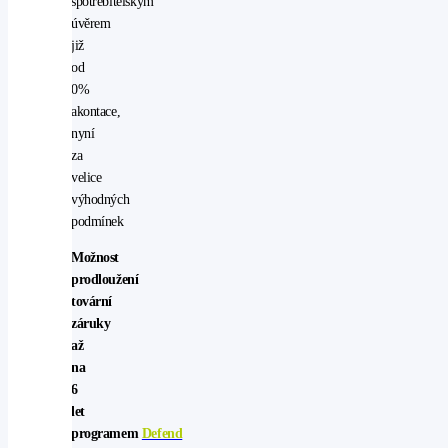
spotřebitelským
úvěrem
již
od
0%
akontace,
nyní
za
velice
výhodných
podmínek
Možnost
prodloužení
tovární
záruky
až
na
6
let
programem
Defend