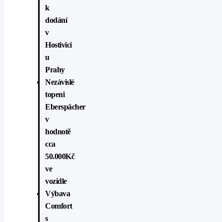
k
dodání
v
Hostivici
u
Prahy
Nezávislé
topeni
Eberspächer
v
hodnotě
cca
50.000Kč
ve
vozidle
Výbava
Comfort
s