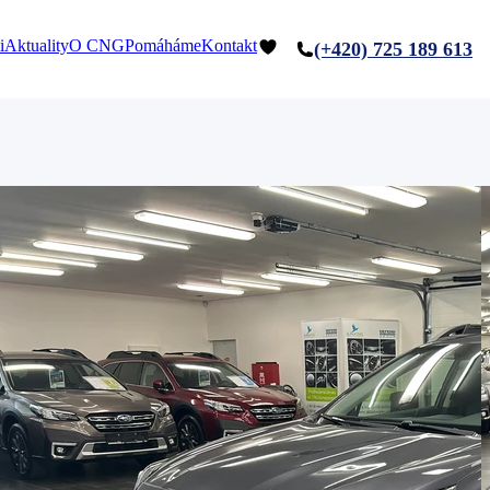
i
Aktuality
O CNG
Pomáháme
Kontakt
(+420) 725 189 613