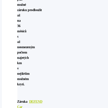
možné
záruku prodloužit
až
na
36
měsíců
s
až
neomezeným
počtem
najetých
km
v
nejširším
možném
krytí.
Záruka
DEFEND
Car