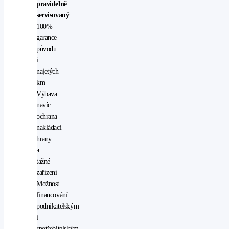
pravidelně
servisovaný
100%
garance
původu
i
najetých
km
Výbava
navíc:
ochrana
nakládací
hrany
a
tažné
zařízení
Možnost
financování
podnikatelským
i
spotřebitelským