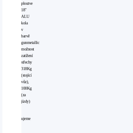
ploutve
18"
ALU
kola
v
barvě
gunmetallic
možnost
zatížení
střechy
318Kg
(stojící
vůz),
100Kg
(za
jízdy)
Vyhrazujeme
si
právo