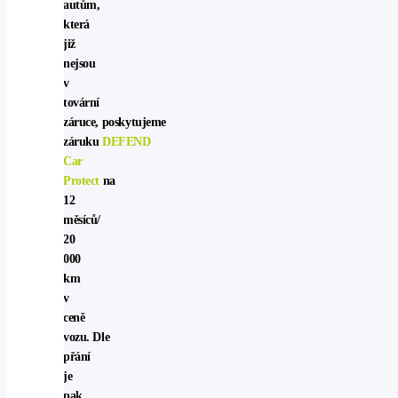
autům,
která
již
nejsou
v
tovární
záruce, poskytujeme
záruku
DEFEND
Car
Protect
na
12
měsíců/
20
000
km
v
ceně
vozu. Dle
přání
je
pak