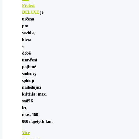
Protect
DELUXE
je
určena
pro
vozidla,
která
v
době
uzavření
pojistné
smlouvy
splňují
následující
kritéria: max.
stáří 6
let,
max. 160
000 najetých km.
Více