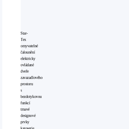
(navíc
k
výbavě
Active)
Star-
Tex
omyvatelné
čalounění
elektricky
ovládané
dveře
zavazadlového
prostoru
s
bezdotykovou
funkcí
tmavé
designové
prvky
karoserie