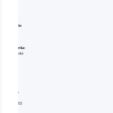
Outback
Rok
výroby:
2021
Karosérie:
SUV
Palivo:
benzin
Převodovka:
automatická
Stav:
Ojeté
-
velmi
dobrý
V
provozu
od:
31.01.2022
Najeto: