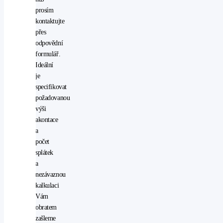
podvozku
prosím
(ESP)
kontaktujte
start-
přes
stop
odpovědní
systém
formulář.
startování
Ideální
tlačítkem
je
USB
specifikovat
vyhřívaná
požadovanou
sedadla
výši
vyhřívaná
akontace
zrcátka
a
vyhřívaný
počet
volant
splátek
AUX
a
denní
nezávaznou
svícení
kalkulaci
nastavitelný
Vám
volant
obratem
ostřikovače
zašleme
světlometů