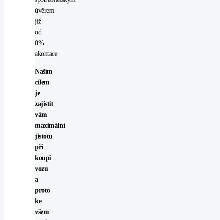
úvěrem
již
od
0%
akontace
Naším
cílem
je
zajistit
vám
maximální
jistotu
při
koupi
vozu
a
proto
ke
všem