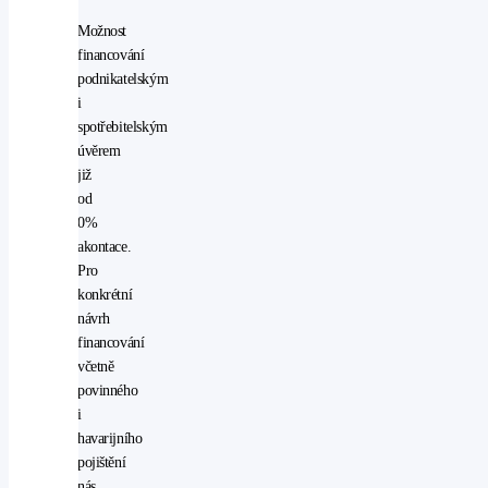
adaptivní
Možnost
světlomety
financování
LED
podnikatelským
denní
i
svícení
spotřebitelským
multifunkční
úvěrem
volant
již
palubní
od
počítač
0%
posilovač
akontace.
řízení
Pro
přední
konkrétní
světla
návrh
LED
financování
protiprokluzový
včetně
systém
povinného
kol
i
(ASR)
havarijního
rádio
pojištění
stabilizace
nás