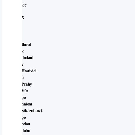
08.08.2027
Popis
vozu
Ihned
k
dodání
v
Hostivici
u
Prahy
Vůz
po
našem
zákazníkovi,
po
celou
dobu