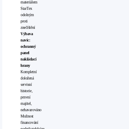
materiálem
StarTex
odolným
proti
znečištění
Výbava
navíc:
ochranný
panel
nakládací
hrany
Kompletní
doložená
servisní
historie,
prnvní
majitel,
nehavarováno
Možnost
financování
podnikatelským