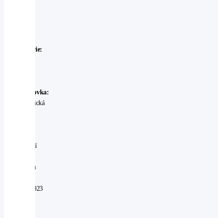
Outback
Rok
výroby:
2023
Karosérie:
SUV
Palivo:
benzin
Převodovka:
automatická
Stav:
Ojeté
-
perfektní
V
provozu
od:
15.02.2023
Najeto:
43