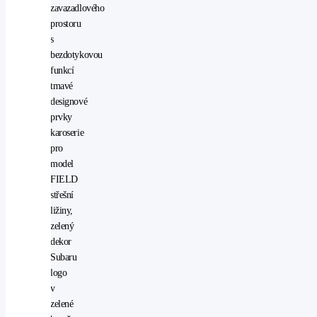
zavazadlového
prostoru
s
bezdotykovou
funkcí
tmavé
designové
prvky
karoserie
pro
model
FIELD
střešní
ližiny,
zelený
dekor
Subaru
logo
v
zelené