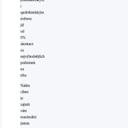
i
spotřebitelským
úvěrem
již
od
0%
akontace
za
nejvýhodnějších
podmínek
na
trhu
Naším
cílem
je
zajistit
vám
maximální
jistotu