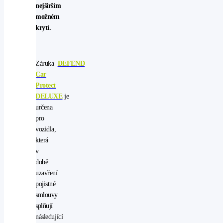
nejširším
možném
krytí.
Záruka
DEFEND
Car
Protect
DELUXE
je
určena
pro
vozidla,
která
v
době
uzavření
pojistné
smlouvy
splňují
následující