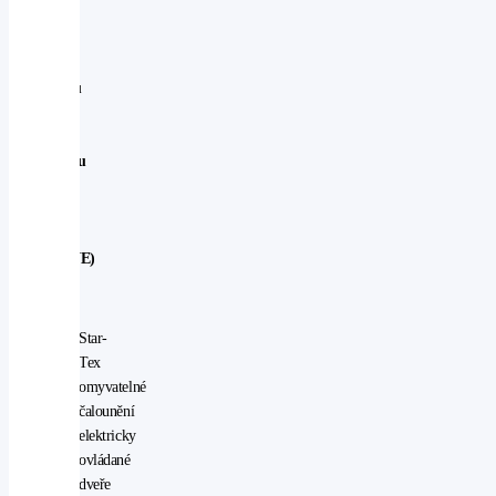
Extra
výbava
u
modelu
FIELD
ve
Švédsku
(navíc
k
výbavě
ACTIVE)
Star-
Tex
omyvatelné
čalounění
elektricky
ovládané
dveře