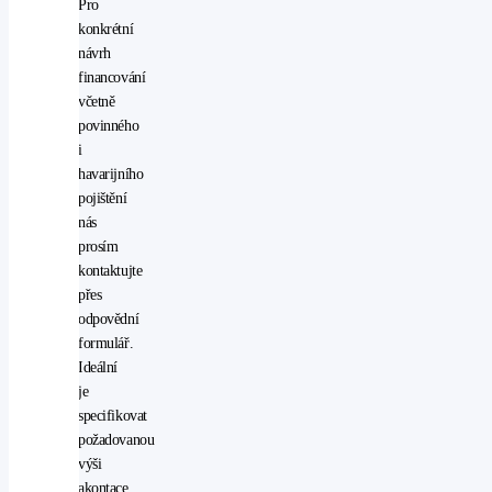
Pro
kol
konkrétní
(ASR)
návrh
rádio
financování
stabilizace
včetně
podvozku
povinného
(ESP)
i
start-
havarijního
stop
pojištění
systém
nás
startování
prosím
tlačítkem
kontaktujte
USB
přes
vyhřívaná
odpovědní
sedadla
formulář.
vyhřívaná
Ideální
zrcátka
je
vyhřívaný
specifikovat
volant
požadovanou
AUX
výši
denní
akontace