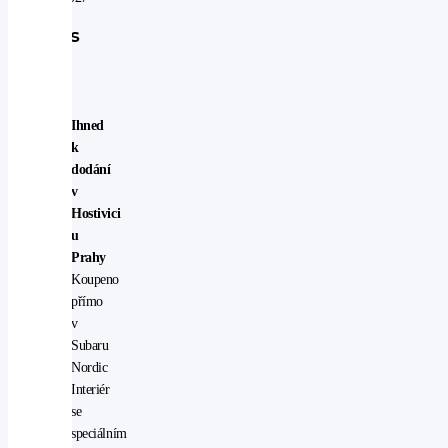
Popis
vozu
Ihned
k
dodání
v
Hostivici
u
Prahy
Koupeno
přímo
v
Subaru
Nordic
Interiér
se
speciálním