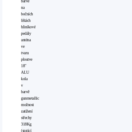
barvě
na
bočních
lištách
hliníkové
pedály
anténa
ve
tvaru
ploutve
18"
ALU
kola
v
barvě
gunmetallic
možnost
zatížení
střechy
318Kg
(stojící