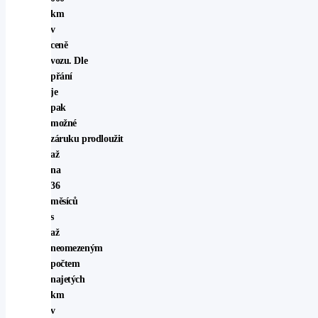
km
v
ceně
vozu. Dle
přání
je
pak
možné
záruku prodloužit
až
na
36
měsíců
s
až
neomezeným
počtem
najetých
km
v