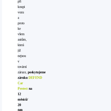
při
koupi
vozu
a
proto
ke
všem
autům,
která
již
nejsou
v
tovární
záruce,
poskytujeme
záruku
DEFEND
Car
Protect
na
12
měsíců/
20
000