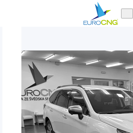
Aktuálně
Subaru Outback 2.5 PEAK - LIMITED Edition AUT 2020
nabízíme