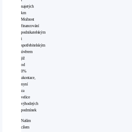
najetých
km
Možnost
financování
podnikatelským
i
spotřebitelským
úvěrem
již
od
0%
akontace,
nyní
za
velice
výhodných
podmínek
Naším
cílem