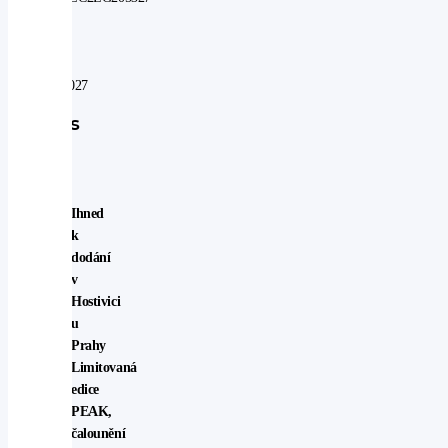
V
záruce
do:
08.08.2027
Popis
vozu
Ihned
k
dodání
v
Hostivici
u
Prahy
Limitovaná
edice
PEAK,
čalounění