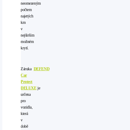
neomezeným
počtem
najetých
km
v
nejširším
možném
krytí.
Záruka
DEFEND
Car
Protect
DELUXE
je
určena
pro
vozidla,
která
v
době