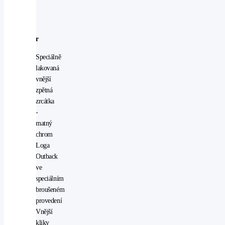
okna):
Exteriér
Speciálně
lakovaná
vnější
zpětná
zrcátka
-
matný
chrom
Loga
Outback
ve
speciálním
broušeném
provedení
Vnější
kliky