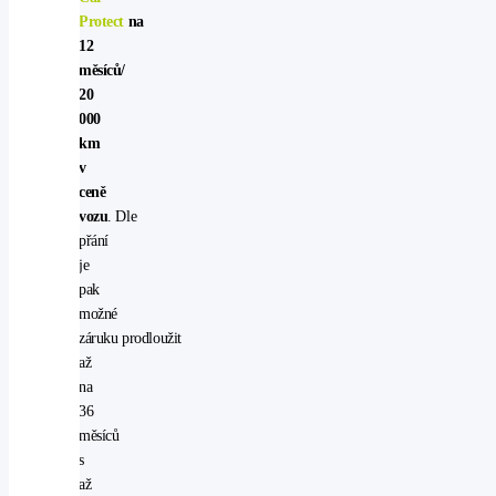
Protect
na
12
měsíců/
20
000
km
v
ceně
vozu
. Dle
přání
je
pak
možné
záruku prodloužit
až
na
36
měsíců
s
až