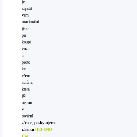
je
zajistit
vám
maximální
jistotu
při
koupi
vozu
a
proto
ke
všem
autům,
která
již
nejsou
v
tovární
záruce,
poskytujeme
záruku
DEFEND
Car