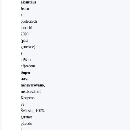
alcantara
Jeden
z
posledních
modelů
2020
(pátá
generace)
s
nižším
nájezdem
Super
stav,
nehavarováno,
nelakováno!
Koupeno
ve
Švédsku, 100%
garance
původu
i