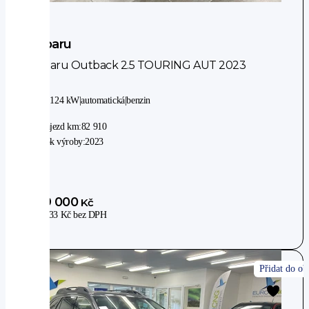
Subaru
Subaru Outback 2.5 TOURING AUT 2023
4WD
|
124 kW
|
automatická
|
benzin
Nájezd km:
82 910
Rok výroby:
2023
939 000
Kč
776 033
Kč
bez DPH