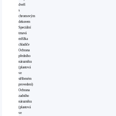
dveří
s
chromovým
dekorem
Speciální
tmavá
mřížka
chladiče
Ochrana
předního
nárazníku
(plastová
ve
stříbrném
provedení)
Ochrana
zadního
nárazníku
(plastová
ve