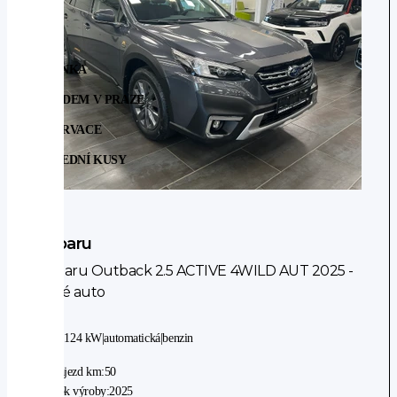
NOVINKA
SKLADEM V PRAZE
REZERVACE
POSLEDNÍ KUSY
Subaru
Subaru Outback 2.5 ACTIVE 4WILD AUT 2025 -
nové auto
4WD
|
124 kW
|
automatická
|
benzin
Nájezd km:
50
Rok výroby:
2025