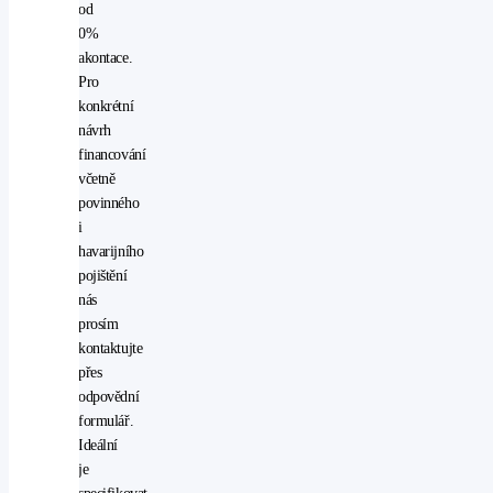
od
vyhřívaná
0%
zrcátka
akontace.
vyhřívaný
Pro
volant
konkrétní
AUX
návrh
CD
financování
přehrávač
včetně
denní
povinného
svícení
i
pevná
havarijního
střecha
pojištění
tažné
nás
zařízení
prosím
tempomat
kontaktujte
venkovní
přes
teploměr
odpovědní
výškově
formulář.
nastavitelné
Ideální
sedadlo
je
řidiče