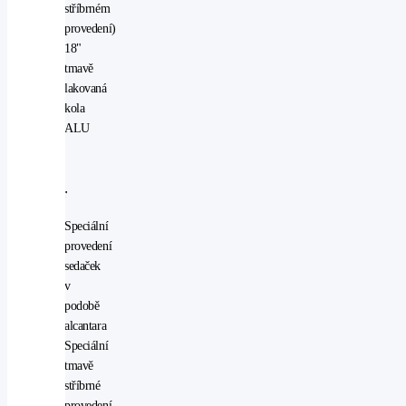
stříbrném
provedení)
18"
tmavě
lakovaná
kola
ALU
Interiér
Speciální
provedení
sedaček
v
podobě
alcantara
Speciální
tmavě
stříbrné
provedení