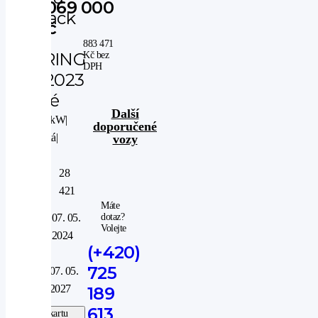
1 069 000
Outback
Kč
2.5
883 471
TOURING
Kč
bez
DPH
AUT 2023
- tažné
Další
4WD
|
124 kW
|
doporučené
automatická
|
vozy
benzin
Nájezd
28
km:
421
Máte
V
07. 05.
dotaz?
provozu
Volejte
2024
od:
(+420)
V
725
07. 05.
záruce
2027
189
do:
613
Stáhnout kartu