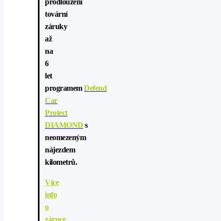
prodloužení
tovární
záruky
až
na
6
let
programem
Defend
Car
Protect
DIAMOND
s
neomezeným
nájezdem
kilometrů.
Více
info
o
záruce