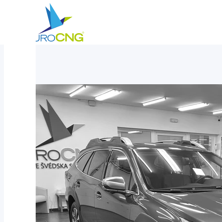
Aktuálně
Subaru Outback 2.5 TOURING AUT 2023 - tažné
nabízíme