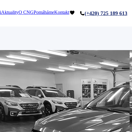
i
Aktuality
O CNG
Pomáháme
Kontakt
(+420) 725 189 613