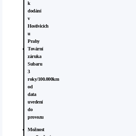
k
dodání
v
Hostivicích
u
Prahy
Tovární
záruka
Subaru
3
roky/100.000km
od
data
uvedení
do
provozu
Možnost