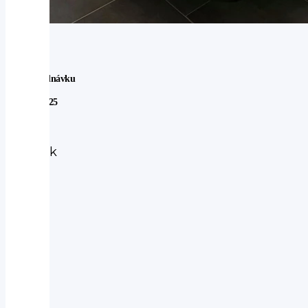
Na Objednávku
Model 2025
Subaru
Subaru
Outback
2.5i
ACTIVE
AUT
2025
-
nové
auto
4WD
|
124 kW