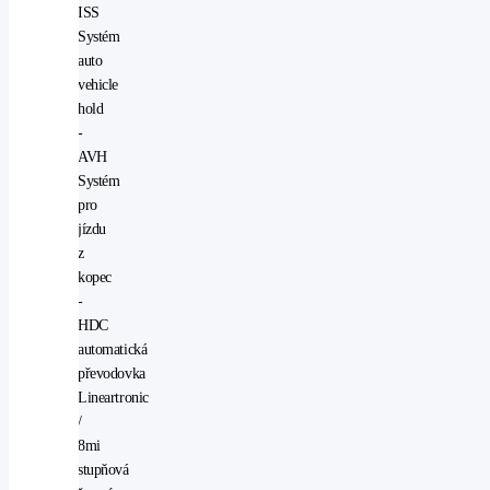
ISS
Systém
auto
vehicle
hold
-
AVH
Systém
pro
jízdu
z
kopec
-
HDC
automatická
převodovka
Lineartronic
/
8mi
stupňová