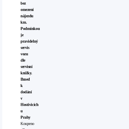
bez
omezení
nájezdu
km.
Podmínkou
je
pravidelný
servis
vozu
dle
servisní
knížky.
Ihned
k
dodání
v
Hostivicích
u
Prahy
Koupeno