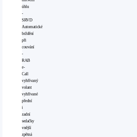
úhlu
-
SRVD
Automatické
brždění
při
couvání
-
RAB
e-
Call
vyhřívaný
volant
vyhřívané
přední
i
zadní
sedačky
vnější
zpětná