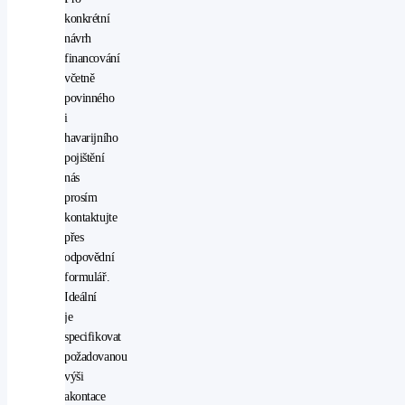
přední
konkrétní
světla
návrh
LED
financování
protiprokluzový
včetně
systém
povinného
kol
i
(ASR)
havarijního
rádio
pojištění
stabilizace
nás
podvozku
prosím
(ESP)
kontaktujte
start-
přes
stop
odpovědní
systém
formulář.
startování
Ideální
tlačítkem
je
USB
specifikovat
vyhřívaná
požadovanou
sedadla
výši
vyhřívaná
akontace
zrcátka