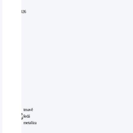
od:
25.02.2026
Najeto:
50
km
Objem:
2498
ccm
Výkon:
124
kW
Pohon:
4WD
Počet
míst:
5
tmavě
Barva:
šedá
metalíza
VIN: