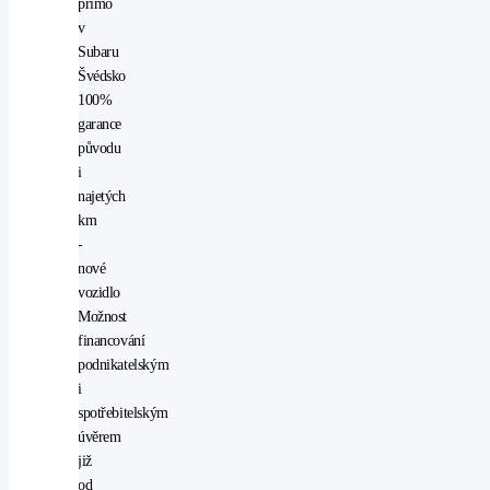
přímo
v
Subaru
Švédsko
100%
garance
původu
i
najetých
km
-
nové
vozidlo
Možnost
financování
podnikatelským
i
spotřebitelským
úvěrem
již
od