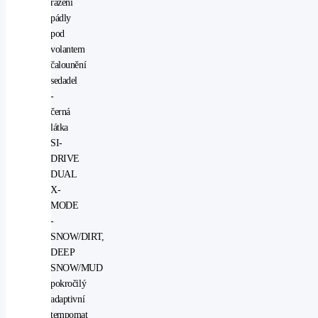
řazení
pádly
pod
volantem
čalounění
sedadel
-
černá
látka
SI-
DRIVE
DUAL
X-
MODE
-
SNOW/DIRT,
DEEP
SNOW/MUD
pokročilý
adaptivní
tempomat