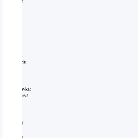
Značka:
Subaru
Model:
Subaru
-
Outback
Rok
výroby:
2025
Karosérie:
SUV
Palivo:
benzin
Převodovka:
automatická
Stav:
Ojeté
-
perfektní
V
provozu