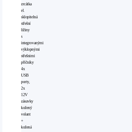
zrcátka
el.
sklopitelná
střešní
ližiny
s
integrovanými
výklopnými
střešnimi
příčníky
4x
USB
porty,
2x
12V
zásuvky
kožený
volant
+
kožená