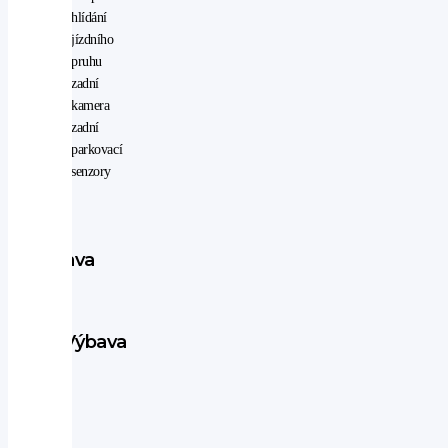
hlídání
jízdního
pruhu
zadní
kamera
zadní
parkovací
senzory
Výbava
vozu
Výbava
ABS
alu
kola