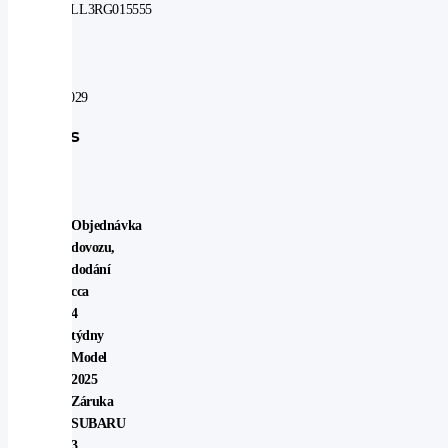
JF1BT9LL3RG015555
V
záruce
do:
25.02.2029
Popis
vozu
Objednávka
dovozu,
dodání
cca
4
týdny
Model
2025
Záruka
SUBARU
3