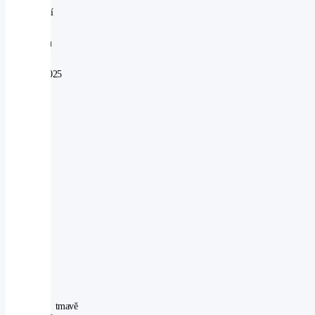
perfektní
V
provozu
od:
10.01.2025
Najeto:
20
km
Objem:
2498
ccm
Výkon:
124
kW
Pohon:
4WD
Počet
míst:
5
tmavě