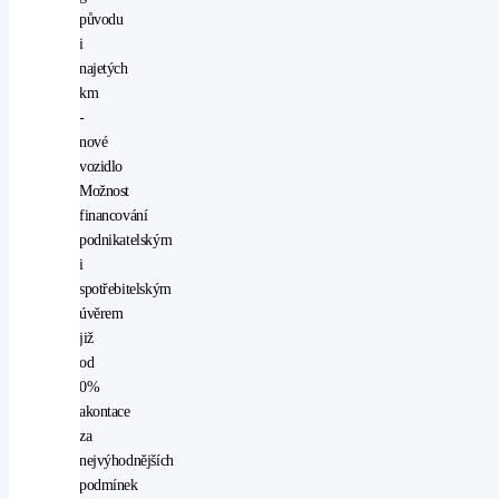
původu
i
najetých
km
-
nové
vozidlo
Možnost
financování
podnikatelským
i
spotřebitelským
úvěrem
již
od
0%
akontace
za
nejvýhodnějších
podmínek