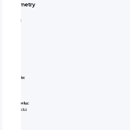
Parametry
Značka:
Subaru
Model:
Subaru
-
Outback
Rok
výroby:
2025
Karosérie:
SUV
Palivo:
benzin
Převodovka:
automatická
Stav:
Ojeté
-