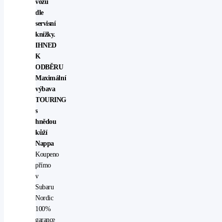
vozu
dle
servisní
knížky.
IHNED
K
ODBĚRU
Maximální
výbava
TOURING
s
hnědou
kůží
Nappa
Koupeno
přímo
v
Subaru
Nordic
100%
garance