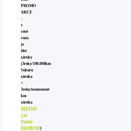
PROMO
AKCE
-
v
ceně
vozu
je
6let
záruky
(3roky/100.000km
Subaru
záruka
+
3roky/neomezené
km
záruka
DEFEND
Car
Protect
DIAMOND
)