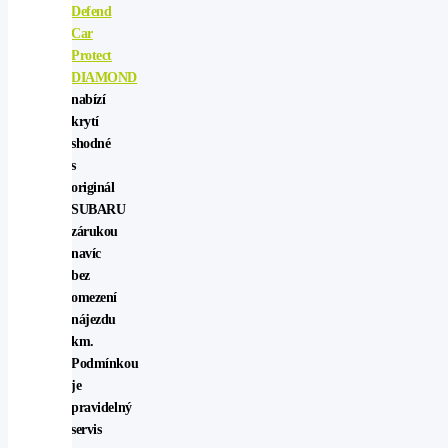
Defend
Car
Protect
DIAMOND
nabízí
krytí
shodné
s
originál
SUBARU
zárukou
navíc
bez
omezení
nájezdu
km.
Podmínkou
je
pravidelný
servis