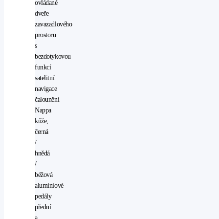
ovládané
dveře
zavazadlového
prostoru
s
bezdotykovou
funkcí
satelitní
navigace
čalounění
Nappa
kůže,
černá
/
hnědá
/
béžová
aluminiové
pedály
přední
a