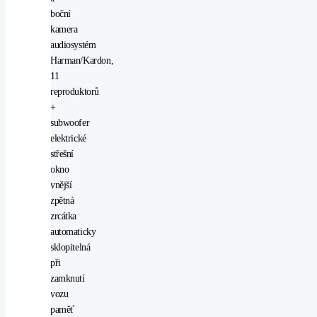
boční
kamera
audiosystém
Harman/Kardon,
11
reproduktorů
+
subwoofer
elektrické
střešní
okno
vnější
zpětná
zrcátka
automaticky
sklopitelná
při
zamknutí
vozu
paměť