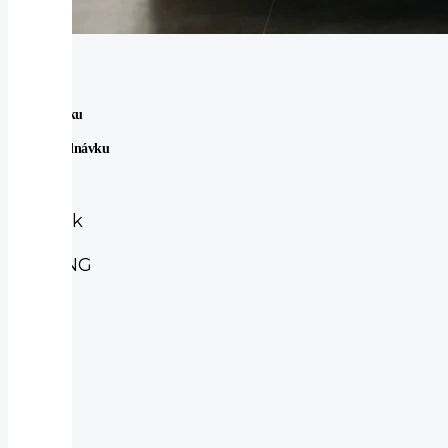
Ve Švédsku
Na Objednávku
Subaru
Subaru
Outback
2.5i
TOURING
AUT
2025
-
6let
záruka
-
hnědá
kůže