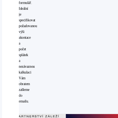
formulář.
(ESP)
Ideální
start-
je
stop
specifikovat
systém
požadovanou
startování
výši
tlačítkem
akontace
USB
a
vyhřívaná
počet
sedadla
splátek
vyhřívaná
a
zrcátka
nezávaznou
vyhřívaný
kalkulaci
volant
Vám
AUX
obratem
denní
zašleme
svícení
do
nastavitelný
emailu.
volant
ostřikovače
světlometů