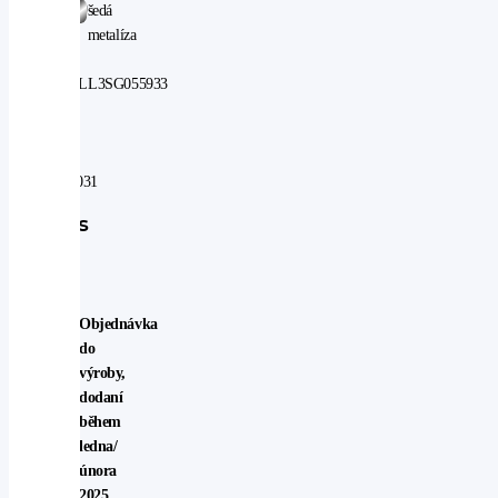
Barva:
šedá
metalíza
VIN:
JF1BT9LL3SG055933
V
záruce
do:
10.01.2031
Popis
vozu
Objednávka
do
výroby,
dodaní
během
ledna/
února
2025