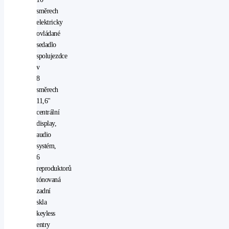
směrech
elektricky
ovládané
sedadlo
spolujezdce
v
8
směrech
11,6"
centrální
display,
audio
systém,
6
reproduktorů
tónovaná
zadní
skla
keyless
entry