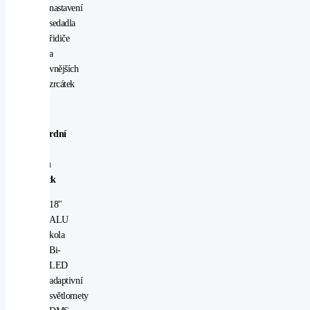
nastavení
sedadla
řidiče
a
vnějších
zrcátek
Standardní
výbava
Subaru
Outback
18"
ALU
kola
Bi-
LED
adaptivní
světlomety