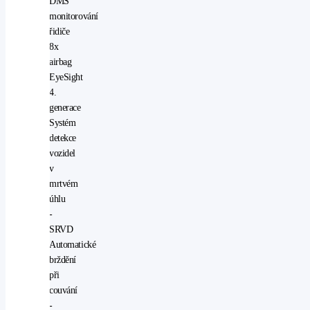
DMS
monitorování
řidiče
8x
airbag
EyeSight
4.
generace
Systém
detekce
vozidel
v
mrtvém
úhlu
-
SRVD
Automatické
brždění
při
couvání
-