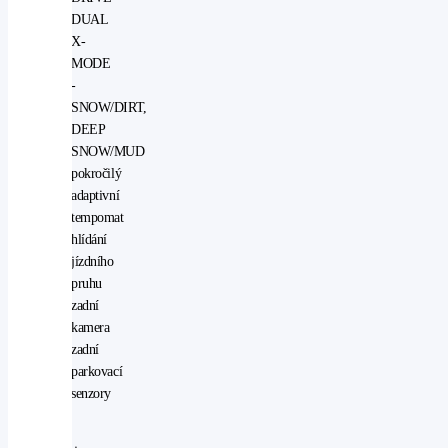
DUAL
X-
MODE
-
SNOW/DIRT,
DEEP
SNOW/MUD
pokročilý
adaptivní
tempomat
hlídání
jízdního
pruhu
zadní
kamera
zadní
parkovací
senzory