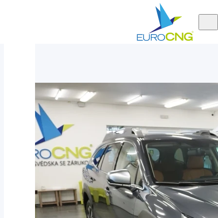
Aktuálně
Subaru Outback 2.5i TOURING AUT 2025 - 6let záruka - hnědá kůž
nabízíme