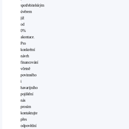
svícení
VI'
spotřebitelským
multifunkční
úvěrem
volant
již
navigační
od
systém
0%
palubní
akontace.
počítač
Pro
posilovač
konkrétní
řízení
návrh
potahy
financování
kůže
včetně
přední
povinného
světla
i
LED
havarijního
protiprokluzový
pojištění
systém
nás
kol
prosím
(ASR)
kontaktujte
rádio
přes
stabilizace
odpovědní
podvozku