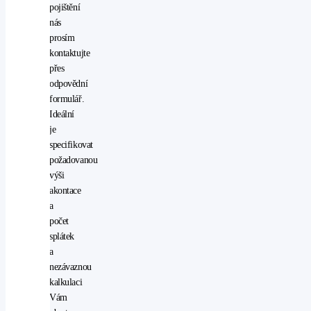
okna
pojištění
nás
Klimatizace
prosím
kontaktujte
man.
přes
klimatizace
odpovědní
formulář.
Ideální
je
specifikovat
požadovanou
výši
akontace
a
počet
splátek
a
nezávaznou
kalkulaci
Vám