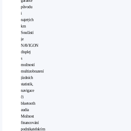
garance
původu
i
najetých
km
Součástí
je
NAVIGON
displej
s
možností
multizobrazení
jízdních
statistik,
navigace
či
bluetooth
audia
Možnost
financování
podnikatelským