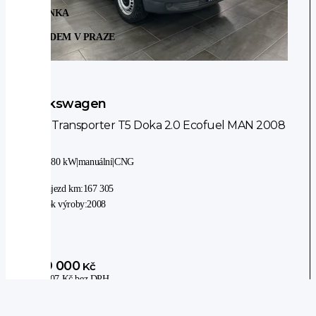
NOVINKA
SKLADEM V PRAZE
Volkswagen
VW Transporter T5 Doka 2.0 Ecofuel MAN 2008
2WD
|
80 kW
|
manuální
|
CNG
Nájezd km:
167 305
Rok výroby:
2008
299 000
Kč
247 107
Kč
bez DPH