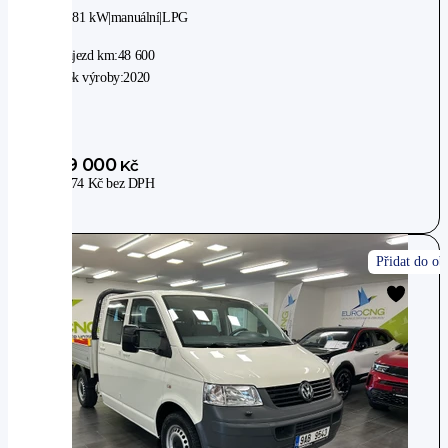
2WD
|
81 kW
|
manuální
|
LPG
Nájezd km:
48 600
Rok výroby:
2020
449 000
Kč
371 074
Kč
bez DPH