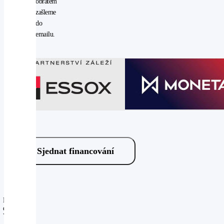
obratem
zašleme
do
emailu.
Sjednat financování
Máte
dotaz?
Volejte