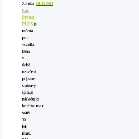
Záruka
DEFEND
Car
Protect
PLUS
je
určena
pro
vozidla,
která
v
době
uzavření
pojistné
smlouvy
splňují
následující
kritéria:
max.
stáří
15
let,
max.