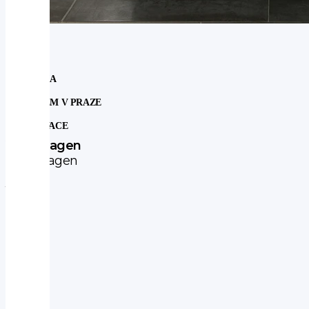
NOVINKA
SKLADEM V PRAZE
REZERVACE
Volkswagen
Volkswagen
UP!
1.0
ECO-
UP
MAN
2013
2WD
|
50 kW