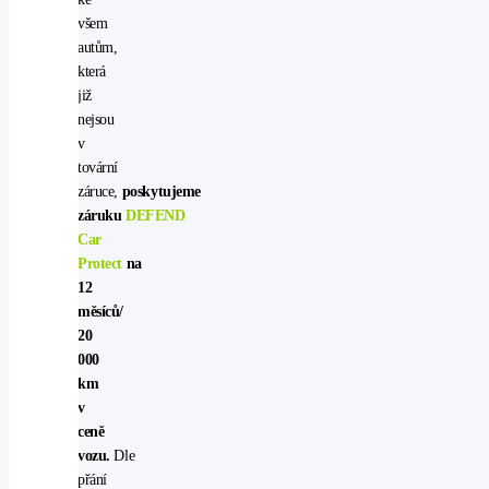
všem
autům,
která
již
nejsou
v
tovární
záruce,
poskytujeme
záruku
DEFEND
Car
Protect
na
12
měsíců/
20
000
km
v
ceně
vozu.
Dle
přání