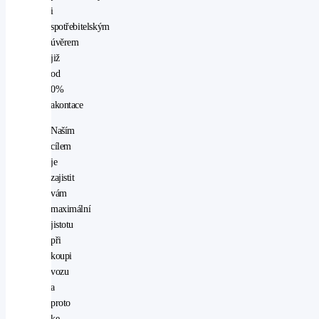
i
spotřebitelským
úvěrem
již
od
0%
akontace
Naším
cílem
je
zajistit
vám
maximální
jistotu
při
koupi
vozu
a
proto
ke