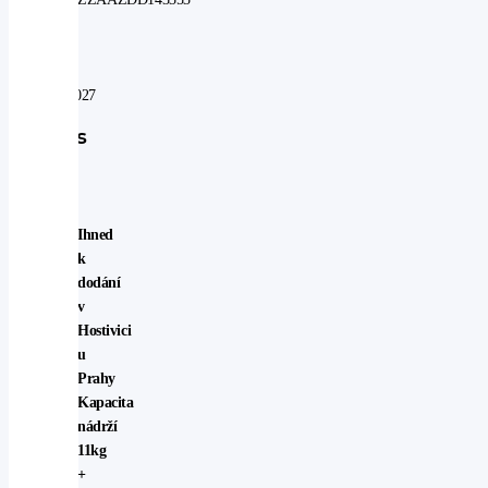
V
záruce
do:
06.08.2027
Popis
vozu
Ihned
k
dodání
v
Hostivici
u
Prahy
Kapacita
nádrží
11kg
+