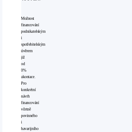
nastavitelný
volant
venkovní
Možnost
teploměr
financování
zásuvka
podnikatelským
na
i
12V
spotřebitelským
isofix
úvěrem
mlhovky
již
Senzory
od
0%
senzor
akontace.
tlaku
Pro
v
konkrétní
pneumatikách
návrh
Elektronické
financování
ovládání
včetně
povinného
el.
i
přední
havarijního