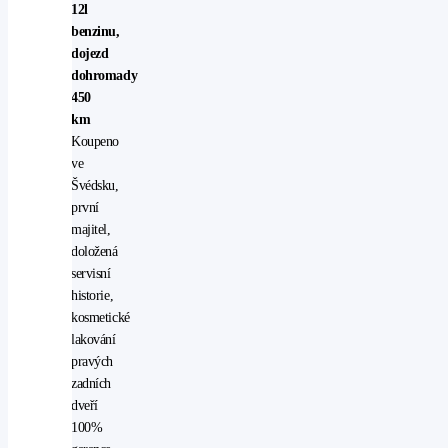
12l
benzinu,
dojezd
dohromady
450
km
Koupeno
ve
Švédsku,
první
majitel,
doložená
servisní
historie,
kosmetické
lakování
pravých
zadních
dveří
100%