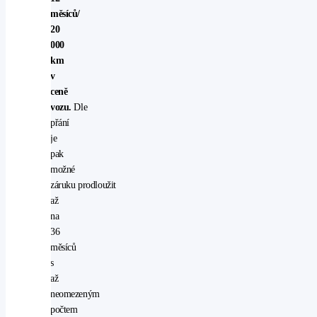
měsíců/
20
000
km
v
ceně
vozu.
Dle
přání
je
pak
možné
záruku prodloužit
až
na
36
měsíců
s
až
neomezeným
počtem