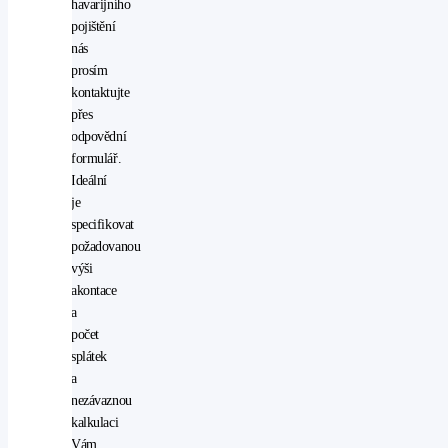
havarijního
pojištění
nás
prosím
kontaktujte
přes
odpovědní
formulář.
Ideální
je
specifikovat
požadovanou
výši
akontace
a
počet
splátek
a
nezávaznou
kalkulaci
Vám