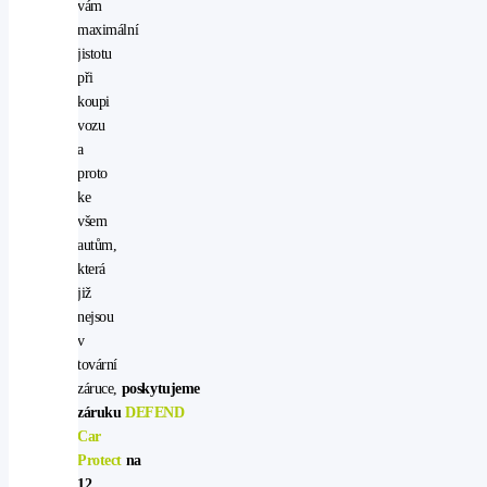
vám
maximální
jistotu
při
koupi
vozu
a
proto
ke
všem
autům,
která
již
nejsou
v
tovární
záruce,
poskytujeme
záruku
DEFEND
Car
Protect
na
12