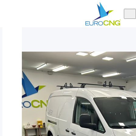
Aktuálně
VW Caddy Maxi Skříň 1.4 TGI DSG 2017 - tažné
nabízíme