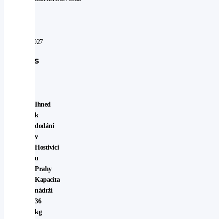
V
záruce
do:
07.08.2027
Popis
vozu
Ihned
k
dodání
v
Hostivici
u
Prahy
Kapacita
nádrží
36
kg