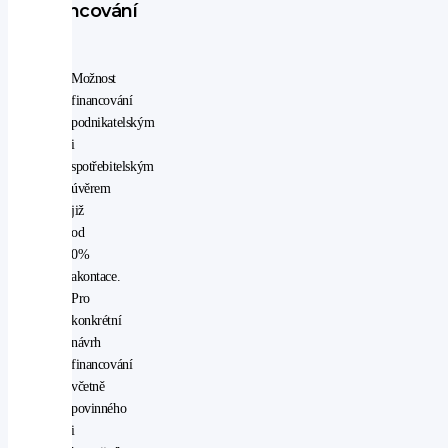
Financování
venkovní
teploměr
Senzory
Možnost
financování
parkovací
podnikatelským
senzory
i
zadní
spotřebitelským
Elektronické
úvěrem
ovládání
již
od
el.
0%
přední
akontace.
okna
Pro
konkrétní
návrh
financování
včetně
povinného
i