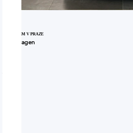
SKLADEM V PRAZE
Volkswagen
VW
Caddy
Maxi
Skříň
1.4
TGI
DSG
2017
-
tažné
2WD
|
81 kW