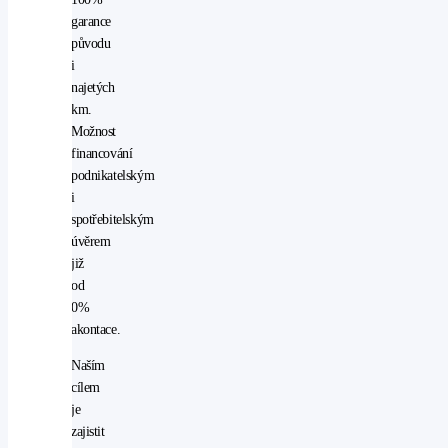
garance
původu
i
najetých
km.
Možnost
financování
podnikatelským
i
spotřebitelským
úvěrem
již
od
0%
akontace.
Naším
cílem
je
zajistit