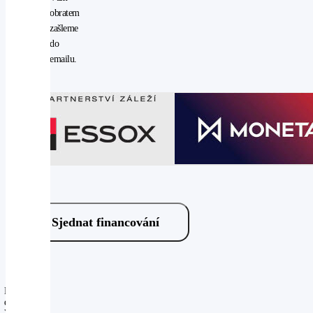
obratem
zašleme
do
emailu.
Sjednat financování
Máte
dotaz?