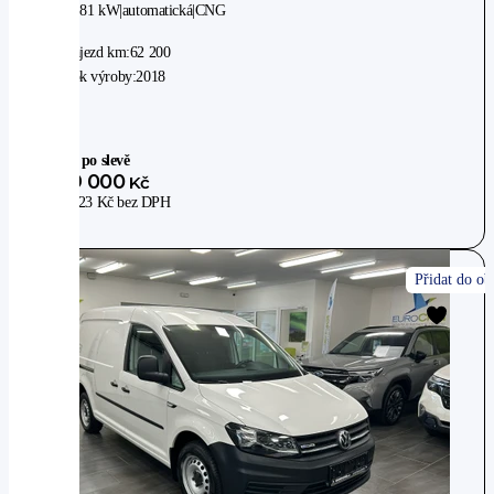
2WD
|
81 kW
|
automatická
|
CNG
Nájezd km:
62 200
Rok výroby:
2018
Cena po slevě
379 000
Kč
313 223
Kč
bez DPH