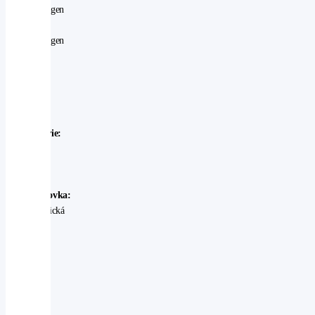
Volkswagen
Model:
Volkswagen
-
Caddy
Rok
výroby:
2017
Karosérie:
skříň
Palivo:
CNG
Převodovka:
automatická
Stav:
Ojeté
-
velmi
dobrý
V