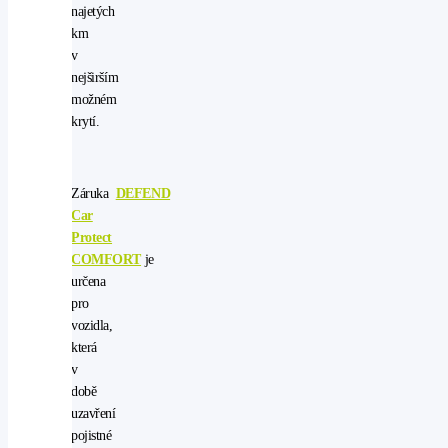
najetých
km
v
nejširším
možném
krytí.
Záruka
DEFEND
Car
Protect
COMFORT
je
určena
pro
vozidla,
která
v
době
uzavření
pojistné