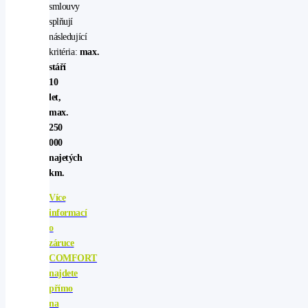
smlouvy
splňují
následující
kritéria:
max.
stáří
10
let,
max.
250
000
najetých
km.
Více
informací
o
záruce
COMFORT
najdete
přímo
na