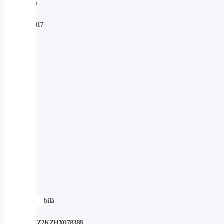
provozu
od:
11.01.2017
Najeto:
59
900
km
Objem:
1395
ccm
Výkon:
81
kW
Pohon:
2WD
Počet
míst:
2
Barva:
bílá
VIN:
WV1ZZZ2KZHX078388