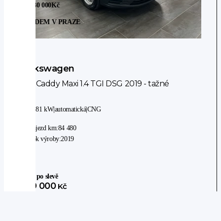
Sleva 30 000
Kč
SKLADEM V PRAZE
Volkswagen
VW Caddy Maxi 1.4 TGI DSG 2019 - tažné
2WD
|
81 kW
|
automatická
|
CNG
Nájezd km:
84 480
Rok výroby:
2019
Cena po slevě
399 000
Kč
329 752
Kč
bez DPH