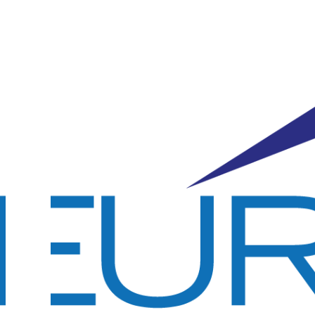
Zásady
ochrany
osobních
údajů