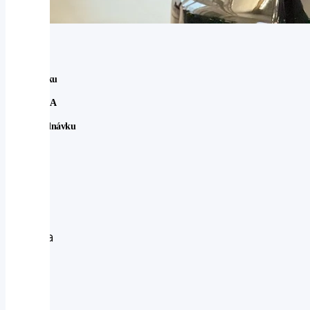
Ve Švédsku
NOVINKA
Na Objednávku
Mazda
Mazda
CX-
60
PHEV
327hp
Homura
AWD
2026
-
hnědá