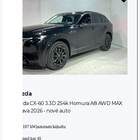
jízdního
pruhu
automatické
parkování
indikátor
parkování
asistent
rozjezdu
Ve Švédsku
do
kopce
Na Objednávku
(HSA)
hlídání
provozu
při
Mazda
couvání
Mazda CX-60 3.3D 254k Homura A8 AWD MAX
(RCTA)
výbava 2026 - nové auto
adaptivní
tempomat
4WD
|
187 kW
|
automatická
|
nafta
Senzory
Nájezd km:
10
senzor