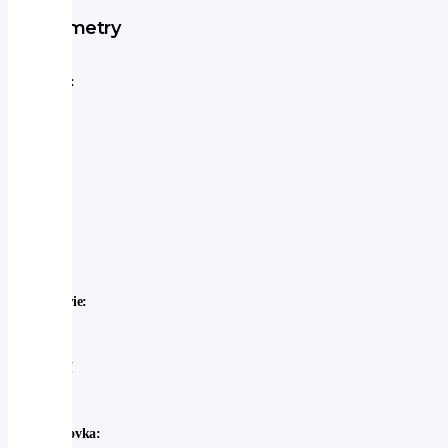
Parametry
Značka:
Mazda
Model:
Mazda
-
CX-
60
Rok
výroby:
2026
Karosérie:
SUV
Palivo:
hybridní
-
benzin
Převodovka: