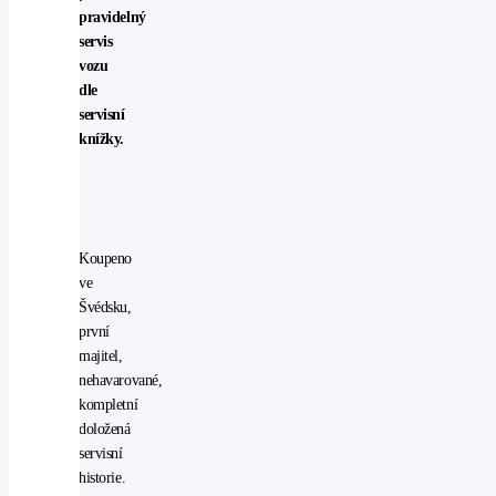
pravidelný
servis
vozu
dle
servisní
knížky.
Koupeno
ve
Švédsku,
první
majitel,
nehavarované,
kompletní
doložená
servisní
historie.