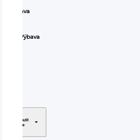
Výbava
vozu
Výbava
360°
monitorovací
systém
(AVM)
ABS
alarm
s
dálkovým
ovládáním
alu
Zobrazit
kola
více
Android
Auto