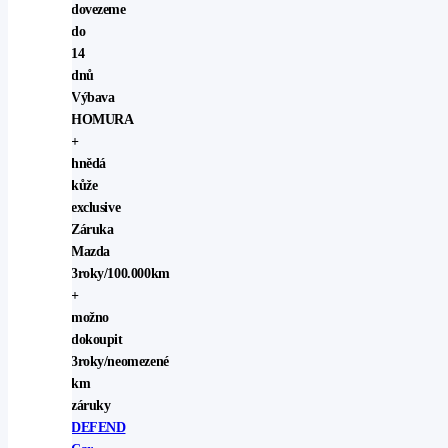
dovezeme
do
14
dnů
Výbava
HOMURA
+
hnědá
kůže
exclusive
Záruka
Mazda
3roky/100.000km
+
možno
dokoupit
3roky/neomezené
km
záruky
DEFEND