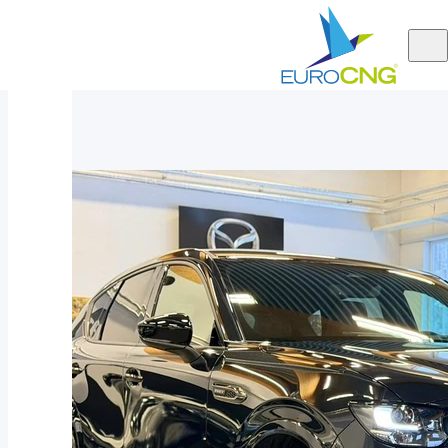
Aktuálně
Mazda CX-60 PHEV 327hp Homura AWD 2026 - hnědá kůže
nabízíme