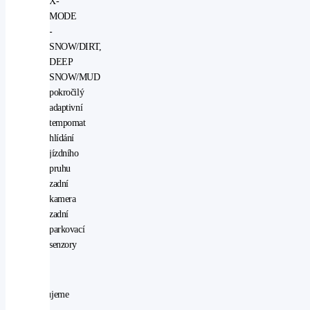
X-
MODE
-
SNOW/DIRT,
DEEP
SNOW/MUD
pokročilý
adaptivní
tempomat
hlídání
jízdního
pruhu
zadní
kamera
zadní
parkovací
senzory
Vyhrazujeme
si