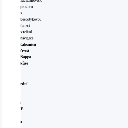
zavazadlového
prostoru
s
bezdotykovou
funkcí
satelitní
navigace
čalounění
černá
Nappa
kůže
Standardní
výbava
u
modelu
ACTIVE
ve
Švédsku
je