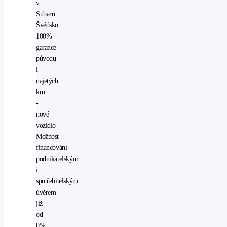
v
Subaru
Švédsko
100%
garance
původu
i
najetých
km
-
nové
vozidlo
Možnost
financování
podnikatelským
i
spotřebitelským
úvěrem
již
od
0%