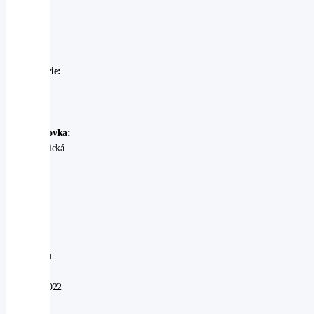
Outback
Rok
výroby:
2022
Karosérie:
SUV
Palivo:
benzin
Převodovka:
automatická
Stav:
Ojeté
-
velmi
dobrý
V
provozu
od:
12.10.2022
Najeto: