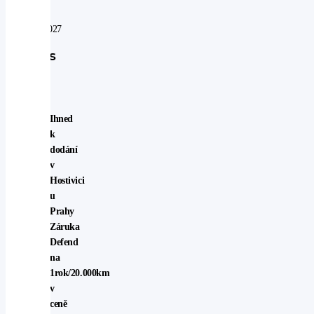
do:
07.08.2027
Popis
vozu
Ihned
k
dodání
v
Hostivici
u
Prahy
Záruka
Defend
na
1rok/20.000km
v
ceně