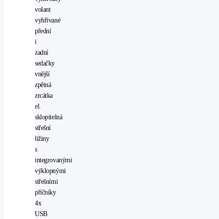
volant
vyhřívané
přední
i
zadní
sedačky
vnější
zpětná
zrcátka
el.
sklopitelná
střešní
ližiny
s
integrovanými
výklopnými
střešními
příčníky
4x
USB