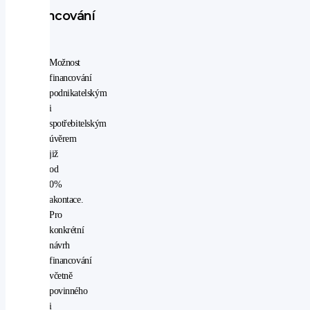
free
VI'
Financování
imobilizér
LED
adaptivní
Možnost
světlomety
financování
LED
podnikatelským
denní
i
svícení
spotřebitelským
multifunkční
úvěrem
volant
již
navigační
od
systém
0%
palubní
akontace.
počítač
Pro
posilovač
konkrétní
řízení
návrh
potahy
financování
kůže
včetně
přední
povinného
světla
i
LED