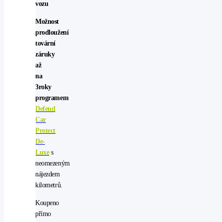
vozu
Možnost
prodloužení
tovární
záruky
až
na
3roky
programem
Defend
Car
Protect
De-
Luxe
s
neomezeným
nájezdem
kilometrů.
Koupeno
přímo