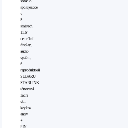
sedadlo
spolujezdce
v
8
směrech
11,6"
centrální
display,
audio
systém,
6
reproduktorů
SUBARU
STARLINK
tónovaná
zadní
skla
keyless
entry
+
PIN