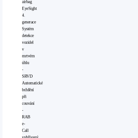
airbag
EyeSight
4.
generace
Systém
detekce
vozidel
v
mrtvém
úhlu
-
SRVD
Automatické
brždění
při
couvání
-
RAB
e-
Call
vyhřívaný