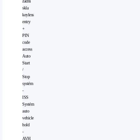
zadní
skla
keyless
entry
+
PIN
code
access
Auto
Start
/
Stop
systém
-
ISS
Systém
auto
vehicle
hold
-
AVH