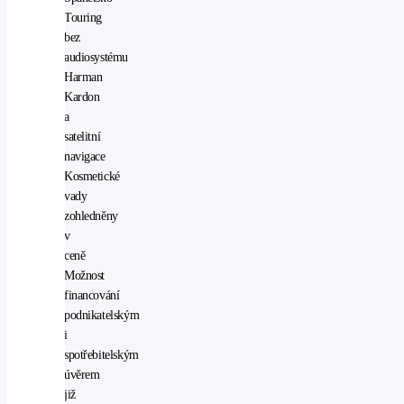
Touring
bez
audiosystému
Harman
Kardon
a
satelitní
navigace
Kosmetické
vady
zohledněny
v
ceně
Možnost
financování
podnikatelským
i
spotřebitelským
úvěrem
již