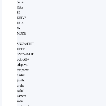
černá
látka
SI-
DRIVE
DUAL
X-
MODE
-
SNOW/DIRT,
DEEP
SNOW/MUD
pokročilý
adaptivní
tempomat
hlídání
jízního
pruhu
zadní
kamera
zadní