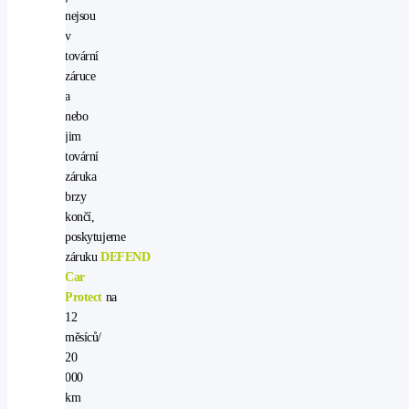
nejsou
v
tovární
záruce
a
nebo
jim
tovární
záruka
brzy
končí,
poskytujeme
záruku
DEFEND
Car
Protect
na
12
měsíců/
20
000
km