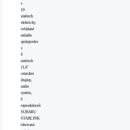
v
10
směrech
elektricky
ovládané
sedadlo
spolujezdce
v
8
směrech
11,6"
centrální
display,
audio
systém,
6
reproduktorů
SUBARU
STARLINK
tónovaná