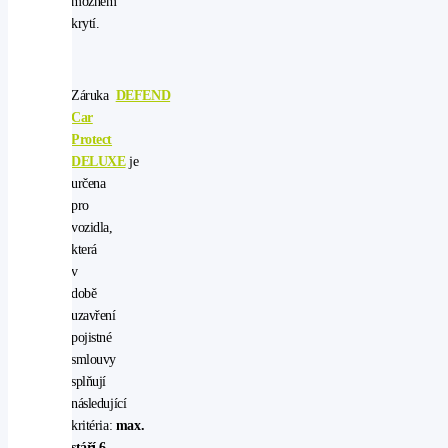
možném
krytí.
Záruka
DEFEND
Car
Protect
DELUXE
je
určena
pro
vozidla,
která
v
době
uzavření
pojistné
smlouvy
splňují
následující
kritéria:
max.
stáří 6