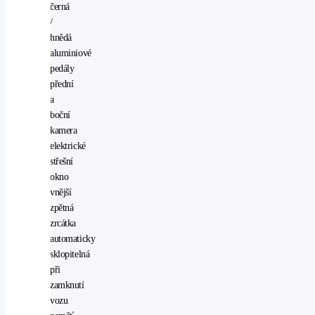
černá
/
hnědá
aluminiové
pedály
přední
a
boční
kamera
elektrické
střešní
okno
vnější
zpětná
zrcátka
automaticky
sklopitelná
při
zamknutí
vozu