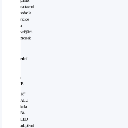
paměť
nastavení
sedadla
řidiče
a
vnějších
zrcátek
Standardní
výbava
u
modelu
ACTIVE
18"
ALU
kola
Bi-
LED
adaptivní