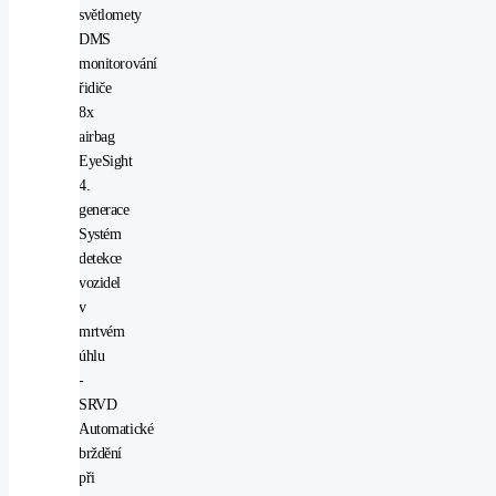
světlomety
DMS
monitorování
řidiče
8x
airbag
EyeSight
4.
generace
Systém
detekce
vozidel
v
mrtvém
úhlu
-
SRVD
Automatické
brždění
při