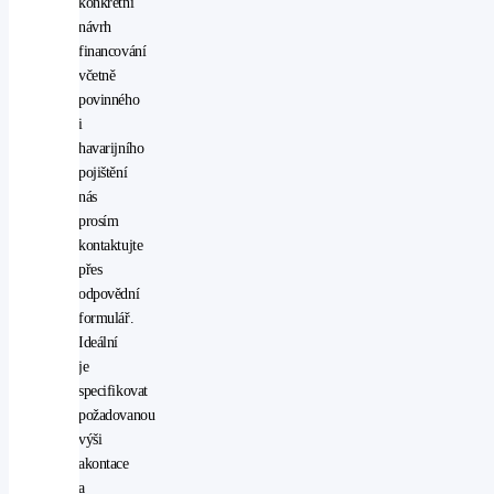
konkrétní
řízení
návrh
potahy
financování
kůže
včetně
přední
povinného
světla
i
LED
havarijního
protiprokluzový
pojištění
systém
nás
kol
prosím
(ASR)
kontaktujte
rádio
přes
stabilizace
odpovědní
podvozku
formulář.
(ESP)
Ideální
start-
je
stop
specifikovat
systém
požadovanou
startování
výši
tlačítkem
akontace
USB
a
vyhřívaná