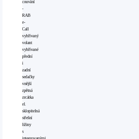
couvání
-
RAB
e-
Call
vyhřívaný
volant
vyhřívané
přední
i
zadní
sedačky
vnější
zpětná
zrcátka
el.
sklopitelná
střešní
ližiny
s
integrovanými