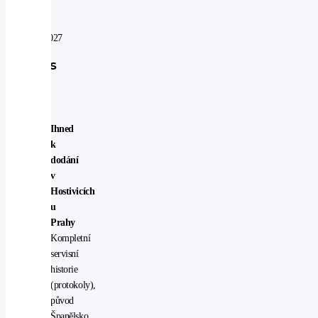
záruce
do:
06.08.2027
Popis
vozu
Ihned
k
dodání
v
Hostivicích
u
Prahy
Kompletní
servisní
historie
(protokoly),
původ
Španělsko