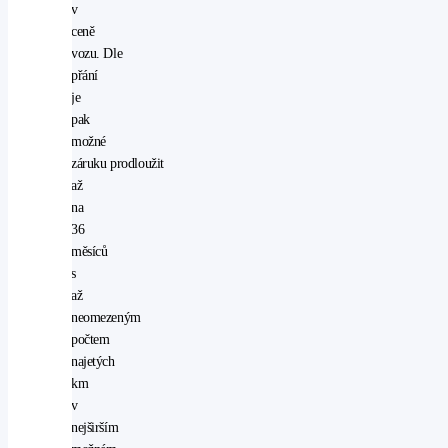
v
ceně
vozu. Dle
přání
je
pak
možné
záruku prodloužit
až
na
36
měsíců
s
až
neomezeným
počtem
najetých
km
v
nejširším