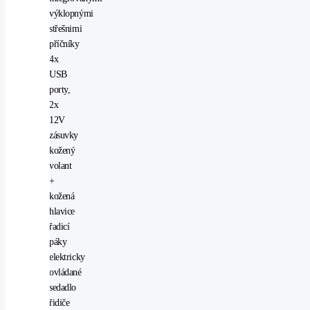
výklopnými
střešnimi
příčníky
4x
USB
porty,
2x
12V
zásuvky
kožený
volant
+
kožená
hlavice
řadicí
páky
elektricky
ovládané
sedadlo
řidiče