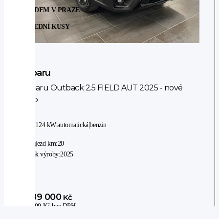
Klimatizace
SKLADEM V PRAZE
aut.
POSLEDNÍ KUSY
klimatizace
Subaru
Subaru Outback 2.5 FIELD AUT 2025 - nové
auto
4WD
|
124 kW
|
automatická
|
benzin
Nájezd km:
20
Rok výroby:
2025
1 089 000
Kč
900 000
Kč
bez DPH