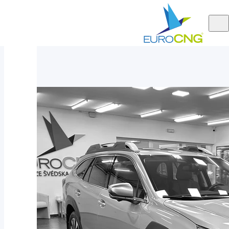
Aktuálně
Subaru Outback 2.5 TOURING AUT 2024 - hnědá kůže
nabízíme