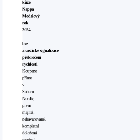
kůže
Nappa
Modelový
rok
2024
=
bez
akustické
signalizace
překročení
rychlosti
Koupeno
přímo
v
Subaru
Nordic,
první
majitel,
nehavarované,
kompletní
doložená
servisní