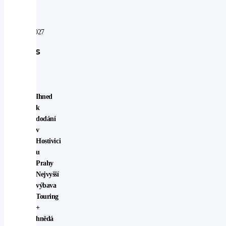
záruce
do:
06.09.2027
Popis
vozu
Ihned
k
dodání
v
Hostivici
u
Prahy
Nejvyšší
výbava
Touring
+
hnědá