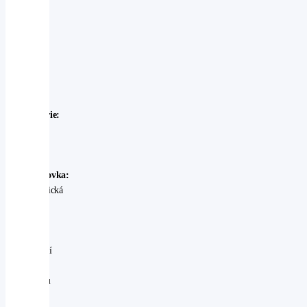
Model:
Subaru
-
Outback
Rok
výroby:
2024
Karosérie:
kombi
Palivo:
benzin
Převodovka:
automatická
Stav:
Ojeté
-
perfektní
V
provozu
od: