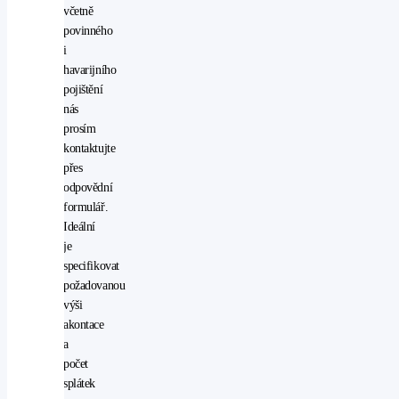
včetně
(ESP)
povinného
start-
i
stop
havarijního
systém
pojištění
startování
nás
tlačítkem
prosím
USB
kontaktujte
vyhřívaná
přes
sedadla
odpovědní
vyhřívaná
formulář.
zrcátka
Ideální
vyhřívaný
je
volant
specifikovat
nastavitelný
požadovanou
volant
výši
ostřikovače
akontace
světlometů
a
zásuvka
počet
na
splátek
12V