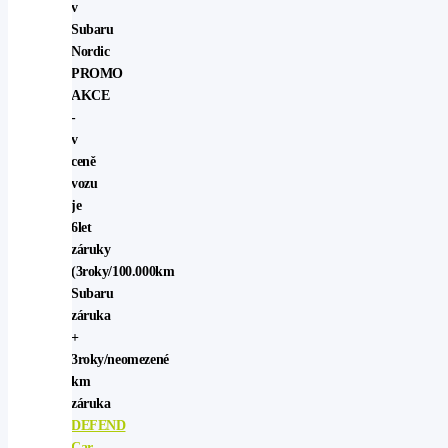
v
Subaru
Nordic
PROMO
AKCE
-
v
ceně
vozu
je
6let
záruky
(3roky/100.000km
Subaru
záruka
+
3roky/neomezené
km
záruka
DEFEND
Car