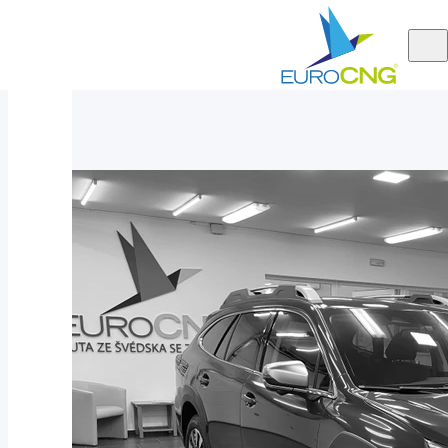
Aktuálně
Subaru Outback 2.5 TOURING AUT 2025 - nové auto, 6let záruka
nabízíme