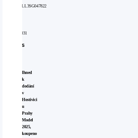
JF1BT9LL3SG047822
V
záruce
do:
01.04.2031
Popis
vozu
Ihned
k
dodání
v
Hostivici
u
Prahy
Model
2025,
koupeno