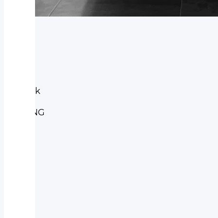
Prodáno
Subaru
Subaru
Outback
2.5
TOURING
AUT
2025
-
nové
auto,
6let
záruka
4WD
|