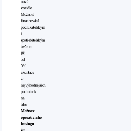
nové
vozidlo
Možnost
financování
podnikatelským
i
spotřebitelským
úvěrem
již
od
0%
akontace
za
nejvýhodnějších
podmínek
na
trhu
Možnost
operativního
leasingu
již