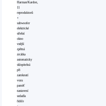
Harman/Kardon,
11
reproduktorů
+
subwoofer
elektrické
střešní
okno
vnější
zpětná
zrcátka
automaticky
sklopitelná
při
zamknutí
vozu
paměť
nastavení
sedadla
řidiče