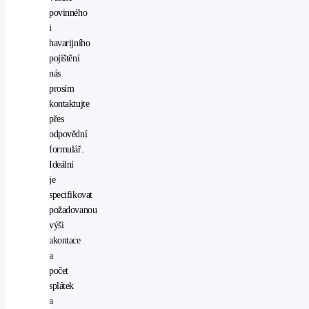
přední
povinného
světla
i
LED
havarijního
protiprokluzový
pojištění
systém
nás
kol
prosím
(ASR)
kontaktujte
rádio
přes
stabilizace
odpovědní
podvozku
formulář.
(ESP)
Ideální
start-
je
stop
specifikovat
systém
požadovanou
startování
výši
tlačítkem
akontace
USB
a
vyhřívaná
počet
sedadla
splátek
vyhřívaná
a
zrcátka