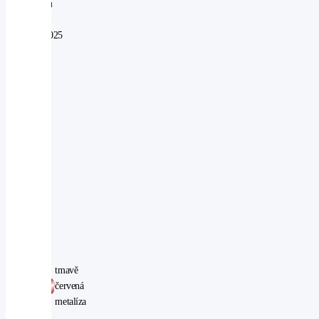
provozu
od:
01.04.2025
Najeto:
30
km
Objem:
2498
ccm
Výkon:
124
kW
Pohon:
4WD
Počet
míst:
5
tmavě
Barva:
červená
metalíza
VIN: