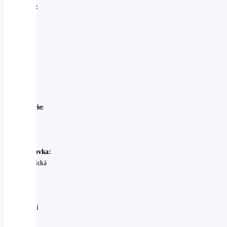
Značka:
Subaru
Model:
Subaru
-
Outback
Rok
výroby:
2025
Karosérie:
SUV
Palivo:
benzin
Převodovka:
automatická
Stav:
Ojeté
-
perfektní
V