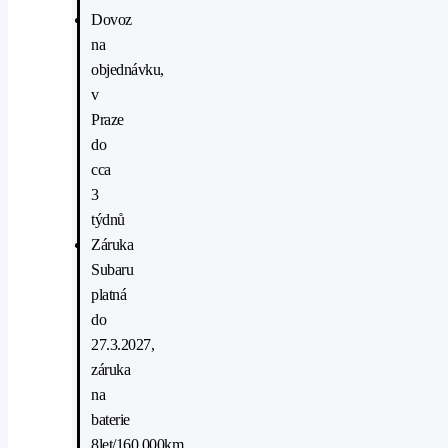
Dovoz
na
objednávku,
v
Praze
do
cca
3
týdnů
Záruka
Subaru
platná
do
27.3.2027,
záruka
na
baterie
8let/160.000km