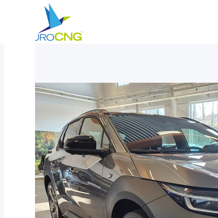
Aktuálně
Subaru Solterra 72.6kWh AWD Executive+ 3FAS
nabízíme