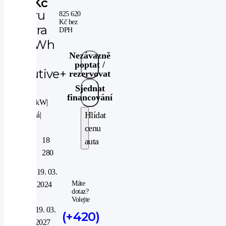
Kč
Subaru
825 620
Kč
bez
Solterra
DPH
72.6kWh
Nezávazně
AWD
poptat /
Executive+
rezervovat
3FAS
Sjednat
financování
4WD
|
160 kW
|
Hlídat
automatická
|
elektro
cenu
Nájezd
18
auta
km:
280
V
19. 03.
provozu
Máte
2024
od:
dotaz?
Volejte
V
19. 03.
(+420)
záruce
2027