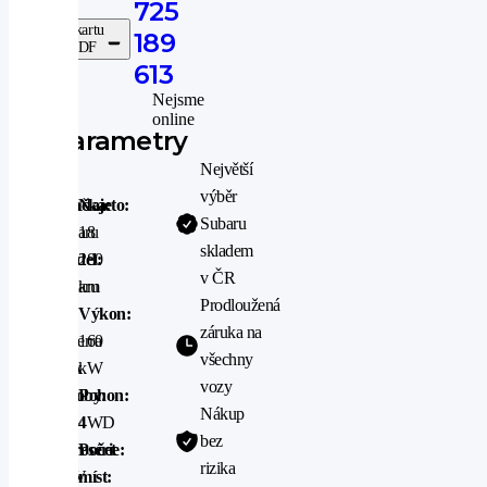
do:
725
Stáhnout kartu
189
vozu v PDF
613
Nejsme
online
Parametry
Největší
výběr
Značka:
Najeto:
Subaru
Subaru
18
skladem
Model:
280
v ČR
Subaru
km
Prodloužená
-
Výkon:
záruka na
Solterra
160
všechny
Rok
kW
vozy
výroby:
Pohon:
Nákup
2024
4WD
bez
Karosérie:
Počet
rizika
SUV
míst: