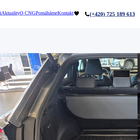
i
Aktuality
O CNG
Pomáháme
Kontakt
(+420) 725 189 613