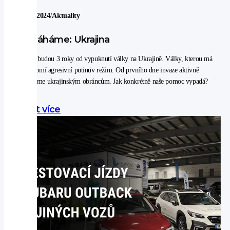
/
19. 12. 2024
Aktuality
Pomáháme: Ukrajina
Brzy to budou 3 roky od vypuknutí války na Ukrajině. Války, kterou má
na svědomí agresivní putinův režim. Od prvního dne invaze aktivně
pomáháme ukrajinským obráncům. Jak konkrétně naše pomoc vypadá?
Zjistit více