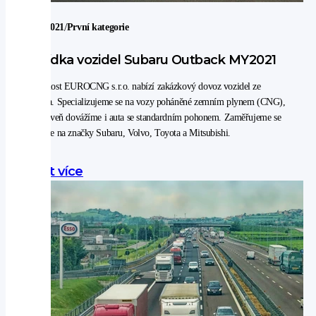
/
25. 5. 2021
První kategorie
Nabídka vozidel Subaru Outback MY2021
Společnost EUROCNG s.r.o. nabízí zakázkový dovoz vozidel ze
Švédska. Specializujeme se na vozy poháněné zemním plynem (CNG),
ale zároveň dovážíme i auta se standardním pohonem. Zaměřujeme se
převážne na značky Subaru, Volvo, Toyota a Mitsubishi.
Zjistit více