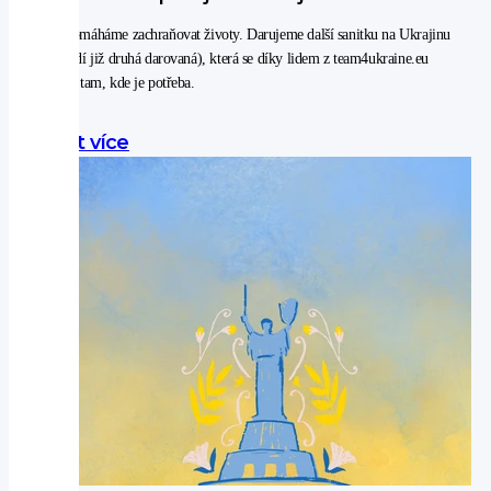
Opět pomáháme zachraňovat životy. Darujeme další sanitku na Ukrajinu
(v pořadí již druhá darovaná), která se díky lidem z team4ukraine.eu
dostane tam, kde je potřeba.
Zjistit více