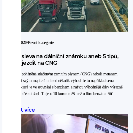
/
8. 11. 2020
První kategorie
50% sleva na dálniční známku aneb 5 tipů,
proč jezdit na CNG
Vozidla poháněná stlačeným zemním plynem (CNG) neboli metanem
přinášejí svým majitelům hned několik výhod. Je to například cena
paliva, která je ve srovnání s benzínem a naftou výhodnější díky výrazně
nižší spotřební dani. Ta je o 10 korun nižší než u litru benzínu. Síť
plnicích stanic CNG se neustále rozšiřuje, a zatímco na konci loňského
roku se jejich počet přehoupl přes 200, aktuálně jich funguje už 214.
Zjistit více
Podnikatelé také nemusejí platit silniční daň, a navíc mohou využívat
slevu 2 Kč za kilogram CNG v největší síti plnicích stanic v Česku. Od
letoška už jezdí automobily rovněž na bioCNG a novinkou od roku 2021
by měla být 50% sleva na dálniční známku.