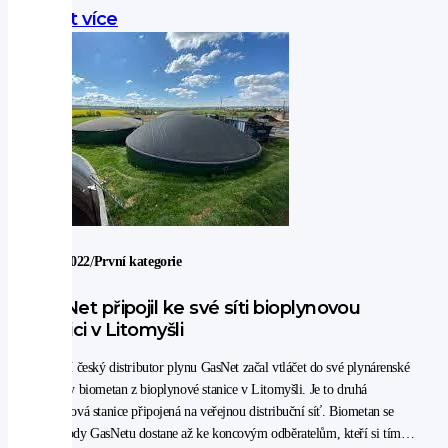
zákazníkům.
Zjistit více
/
7. 11. 2022
První kategorie
GasNet připojil ke své síti bioplynovou
stanici v Litomyšli
Největší český distributor plynu GasNet začal vtláčet do své plynárenské
soustavy biometan z bioplynové stanice v Litomyšli. Je to druhá
bioplynová stanice připojená na veřejnou distribuční síť. Biometan se
plynovody GasNetu dostane až ke koncovým odběratelům, kteří si tímto