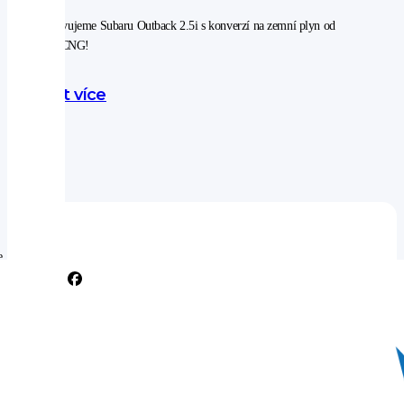
Představujeme Subaru Outback 2.5i s konverzí na zemní plyn od
EUROCNG!
Zjistit více
e
ích