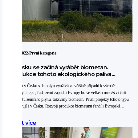
/
24. 4. 2022
První kategorie
V Česku se začíná vyrábět biometan.
Produkce tohoto ekologického paliva
poroste hlavně ve městech.
Zatímco v Česku se bioplyn využívá ve většině případů k výrobě
elektřiny a tepla, řada zemí západní Evropy ho ve velkém množství čistí
na kvalitu zemního plynu, takzvaný biometan. První projekty tohoto typu
se objevují i v Česku. Rozvoji produkce biometanu fandí i Evropská
unie, která v něm vidí lokální udržitelný zdroj energie.
Zjistit více