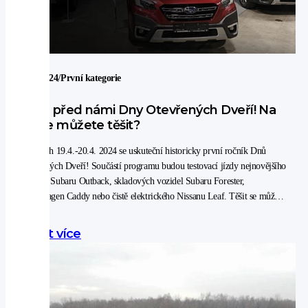
/
7. 4. 2024
První kategorie
Jsou před námi Dny Otevřených Dveří! Na
co se můžete těšit?
Ve dnech 19.4.-20.4. 2024 se uskuteční historicky první ročník Dnů
Otevřených Dveří! Součástí programu budou testovací jízdy nejnovějšího
modelu Subaru Outback, skladových vozidel Subaru Forester,
Volkswagen Caddy nebo čistě elektrického Nissanu Leaf. Těšit se můžete
i na výprodej použitého autopříslušenství, ukázku showroomových
vozidel, občerstvení či fotokoutek.
Zjistit více