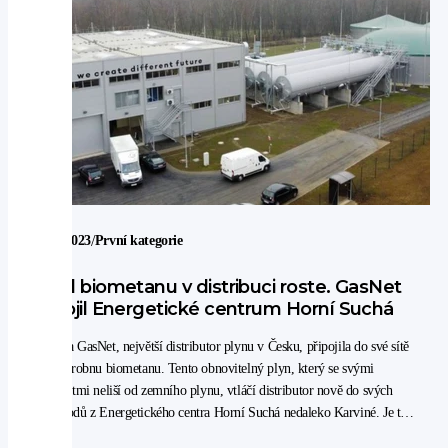
/
27. 3. 2023
První kategorie
Podíl biometanu v distribuci roste. GasNet
připojil Energetické centrum Horní Suchá
Skupina GasNet, největší distributor plynu v Česku, připojila do své sítě
další výrobnu biometanu. Tento obnovitelný plyn, který se svými
vlastnostmi neliší od zemního plynu, vtláčí distributor nově do svých
plynovodů z Energetického centra Horní Suchá nedaleko Karviné. Je to
třetí bioplynová stanice u nás, která dodává biometan až ke koncovým