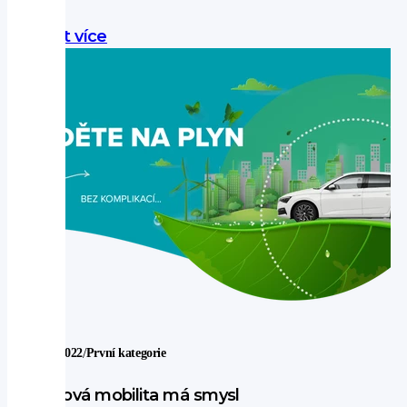
obnovitelným plynem zatopí nebo si na něm uvaří.
Zjistit více
/
19. 9. 2022
První kategorie
Plynová mobilita má smysl