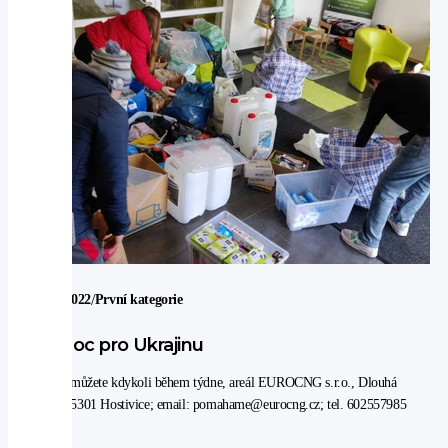
/
25. 2. 2022
První kategorie
Pomoc pro Ukrajinu
Přispět můžete kdykoli během týdne, areál EUROCNG s.r.o., Dlouhá
1242, 25301 Hostivice; email: pomahame@eurocng.cz; tel. 602557985