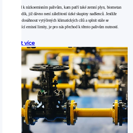
Přechod k nízkoemisním palivům, kam patří také zemní plyn, biometan
nebo vodík, již dávno není záležitostí úzké skupiny nadšenců. Jestliže
chceme dosáhnout vytýčených klimatických cílů a splnit stále se
zpřísňující emisní limity, je pro nás přechod k těmto palivům nutností.
Zjistit více