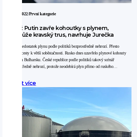
/
27. 4. 2022
První kategorie
Když Putin zavře kohoutky s plynem,
pomůže kravský trus, navrhuje Jurečka
Česku nedostatek plynu podle politiků bezprostředně nehrozí. Přesto
plánují cesty k větší soběstačnosti. Rusko dnes uzavřelo plynové kohouty
Polsku a Bulharsku. České republice podle politiků takový scénář
bezprostředně nehrozí, protože neodebírá plyn přímo od ruského
Gazpromu, ale většinou přes německé prostředníky. I tak se ale Česko
musí začít připravovat na větší plynovou soběstačnost.
Zjistit více