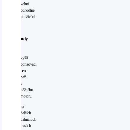
velmi
pohodlné
používání
Nevýhody
HEV
vyšší
pořizovací
cena
než
u
běžného
motoru
na
delších
dálničních
trasách