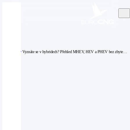
Aktuality
Vyznáte se v hybridech? Přehled MHEV, HEV a PHEV bez zbytečných složitostí