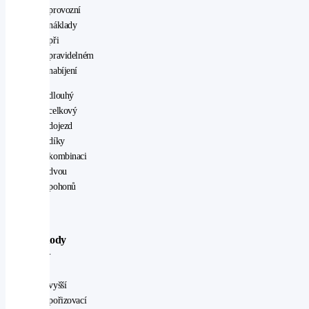
provozní
náklady
při
pravidelném
nabíjení
dlouhý
celkový
dojezd
díky
kombinaci
dvou
pohonů
Nevýhody
PHEV
vyšší
pořizovací