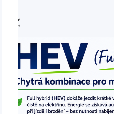
přitom
dokáže
ušetřit
zajímavé
množství
paliva.