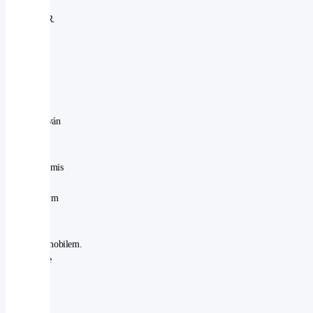
e-
BOXER.
Právě
full
hybrid
bývá
často
považován
za
ideální
kompromis
mezi
klasickým
autem
a
elektromobilem.
Funguje
bez
starostí
a