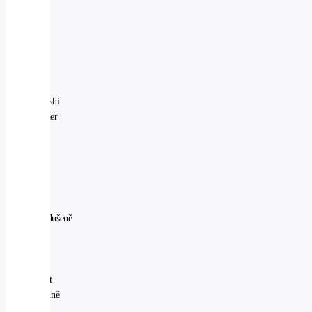
Hybrid,
Toyota
RAV4
Plug-
in
Hybrid,
Mitsubishi
Outlander
PHEV
nebo
Škoda
Kodiaq
iV.
Zjednodušeně
řečeno:
pokud
máte
možnost
pravidelně
nabíjet