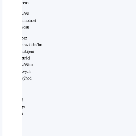
cena
větší
hmotnost
vozu
bez
pravidelného
nabíjení
ztrácí
většinu
svých
výhod
Typické
příklady:
Hyundai
Tucson
Plug-
in