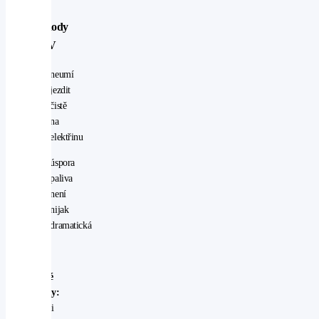
Nevýhody
MHEV
neumí
jezdit
čistě
na
elektřinu
úspora
paliva
není
nijak
dramatická
Typické
příklady:
Hyundai