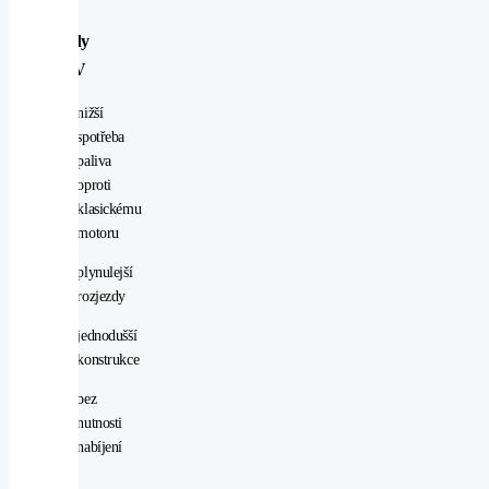
Výhody
MHEV
nižší
spotřeba
paliva
oproti
klasickému
motoru
plynulejší
rozjezdy
jednodušší
konstrukce
bez
nutnosti
nabíjení