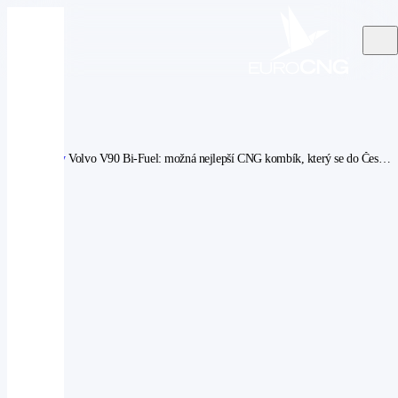
Aktuality
Volvo V90 Bi-Fuel: možná nejlepší CNG kombík, který se do Česka nikdy oficiálně neprodával