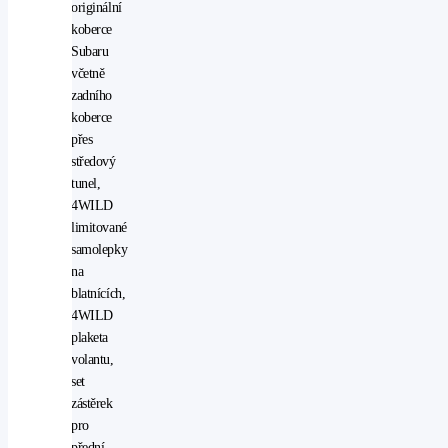
originální
koberce
Subaru
včetně
zadního
koberce
přes
středový
tunel,
4WILD
limitované
samolepky
na
blatnících,
4WILD
plaketa
volantu,
set
zástěrek
pro
přední