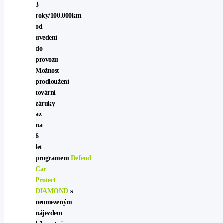
3
roky/100.000km
od
uvedení
do
provozu
Možnost
prodloužení
tovární
záruky
až
na
6
let
programem
Defend
Car
Protect
DIAMOND
s
neomezeným
nájezdem