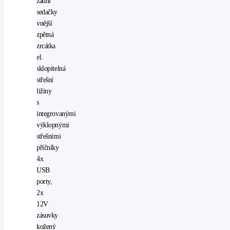
zadní
sedačky
vnější
zpětná
zrcátka
el.
sklopitelná
střešní
ližiny
s
integrovanými
výklopnými
střešnimi
příčníky
4x
USB
porty,
2x
12V
zásuvky
kožený