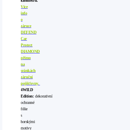
kilometrů.
Více
info
o
záruce
DEFEND
Car
Protect
DIAMOND
přímo
na
sránkách
záruční
pojišťovny.
4WILD
Edition:
dekorativní
ochranné
fólie
s
horskými
motivy