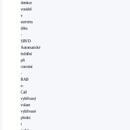
detekce
vozidel
v
mrtvém
úhlu
-
SRVD
Automatické
brždění
při
couvání
-
RAB
e-
Call
vyhřívaný
volant
vyhřívané
přední
i