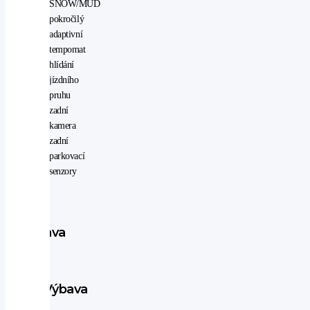
SNOW/MUD
pokročilý
adaptivní
tempomat
hlídání
jízdního
pruhu
zadní
kamera
zadní
parkovací
senzory
Výbava
vozu
Výbava