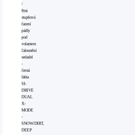
/
8mi
stupňová
řazení
pádly
pod
volantem
čalounění
sedadel
-
černá
látka
SI-
DRIVE
DUAL
X-
MODE
-
SNOW/DIRT,
DEEP