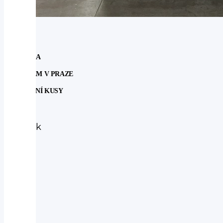
NOVINKA
SKLADEM V PRAZE
POSLEDNÍ KUSY
Subaru
Subaru
Outback
2.5
ACTIVE
4WILD
AUT
2025
-
nové
auto