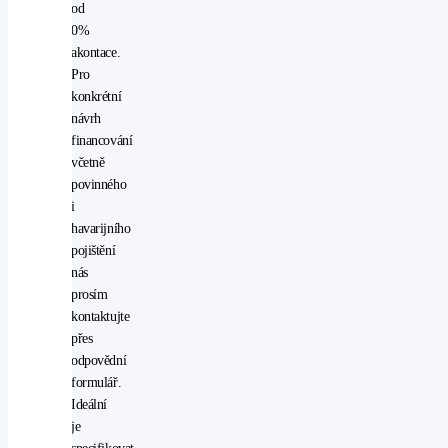
od
počítač
0%
posilovač
akontace.
řízení
Pro
přední
konkrétní
světla
návrh
LED
financování
protiprokluzový
včetně
systém
povinného
kol
i
(ASR)
havarijního
rádio
pojištění
stabilizace
nás
podvozku
prosím
(ESP)
kontaktujte
start-
přes
stop
odpovědní
systém
formulář.
startování
Ideální
tlačítkem
je
USB