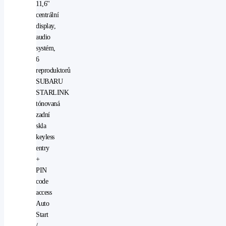
11,6"
centrální
display,
audio
systém,
6
reproduktorů
SUBARU
STARLINK
tónovaná
zadní
skla
keyless
entry
+
PIN
code
access
Auto
Start
/