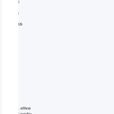
perfektní
V
provozu
od:
07.05.2026
Najeto:
20
km
Objem:
2498
ccm
Výkon:
124
kW
Pohon:
4WD
Počet
míst:
5
stříbrná
Barva:
metalíza