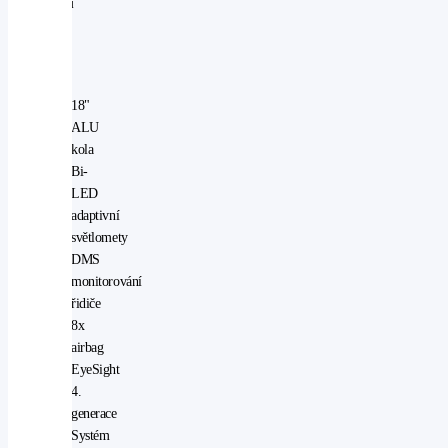
modelu
Active
v
ČR
18"
ALU
kola
Bi-
LED
adaptivní
světlomety
DMS
monitorování
řidiče
8x
airbag
EyeSight
4.
generace
Systém