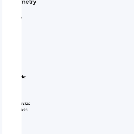
Parametry
Značka:
Subaru
Model:
Subaru
-
Outback
Rok
výroby:
2025
Karosérie:
SUV
Palivo:
benzin
Převodovka:
automatická
Stav:
Ojeté
-